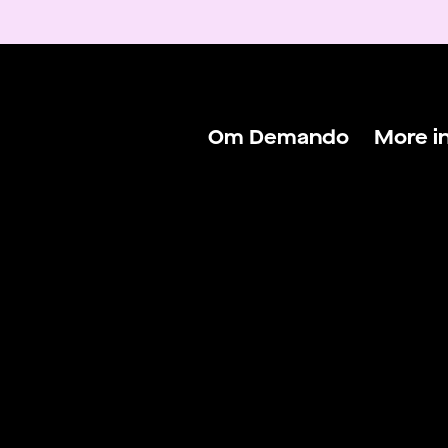
Om Demando
More i
Om Demando
Logga 
För talanger
Logga 
För arbetsgivare
Hitta j
Kontakta oss
Hitta f
Villkor & Policys
Blogg
Lönekal