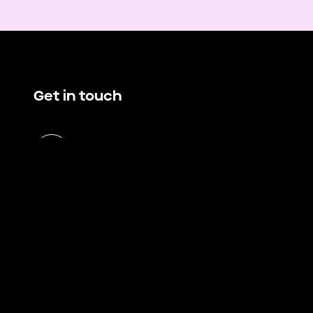
Get in touch
hello@demando.io
E
Demando
Västerlånggatan 28
11229 Stockholm