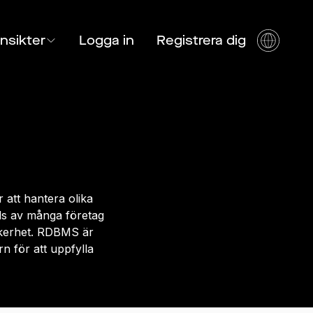
Insikter
Logga in
Registrera dig
att hantera olika
ds av många företag
äkerhet. RDBMS är
n för att uppfylla