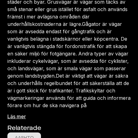
städer och byar. Grusvägar är vägar som täcks av
små stenar eller grus istället för asfalt och används
främst i mer avlägsna områden där
underhållskostnaderna är lägre.Gågator är vägar
som är avsedda endast för gångtrafik och är
vanligtvis belägna i stadskärnor eller köpcentra. De
är vanligtvis stängda för fordonstrafik för att skapa
en säker miljö för fotgängare. Andra typer av vägar
inkluderar cykelvägar, som är avsedda för cyklister,
och landsvägar, som är smala vägar som passerar
genom landsbygden.Det är viktigt att vägar är säkra
och underhålls regelbundet för att säkerställa att de
är i gott skick för trafikanter. Trafikskyltar och
vägmarkeringar används för att guida och informera
förare om hur de ska navigera på
Läs mer
Relaterade
AASHTO