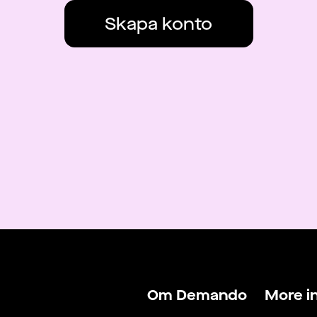
Skapa konto
Om Demando
More i