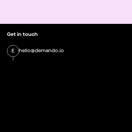
Get in touch
hello@demando.io
E
Demando
Västerlånggatan 28
11229 Stockholm
Om Demando
More information