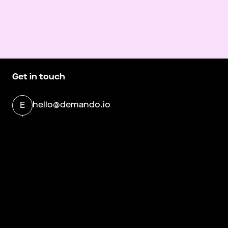
Get in touch
hello@demando.io
E
Demando
Västerlånggatan 28
11229 Stockholm