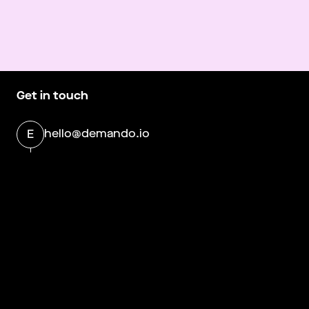
Get in touch
hello@demando.io
E
Demando
Västerlånggatan 28
11229 Stockholm