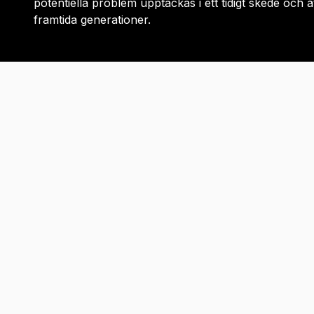
potentiella problem upptäckas i ett tidigt skede och
framtida generationer.