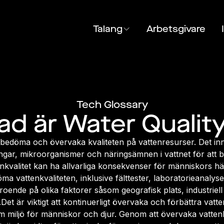
Talang
Arbetsgivare
Tech Glossary
ad är Water Qualit
 bedöma och övervaka kvaliteten på vattenresurser. Det inn
ngar, mikroorganismer och näringsämnen i vattnet för att
enkvalitet kan ha allvarliga konsekvenser för människors hä
a vattenkvaliteten, inklusive fälttester, laboratorieanalys
oende på olika faktorer såsom geografisk plats, industriel
 är viktigt att kontinuerligt övervaka och förbättra vatten
m miljö för människor och djur. Genom att övervaka vattenk