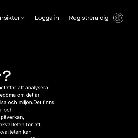
Insikter
Logga in
Registrera dig
y?
efattar att analysera
 bedöma om det är
lsa och miljön.Det finns
er och
l påverkan,
kvaliteten för att
valiteten kan