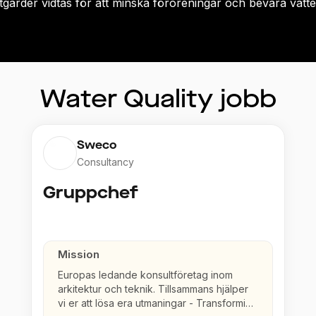
 åtgärder vidtas för att minska föroreningar och bevara vat
Water Quality
jobb
Sweco
Consultancy
Gruppchef
Mission
Europas ledande konsultföretag inom
arkitektur och teknik. Tillsammans hjälper
vi er att lösa era utmaningar - Transforming