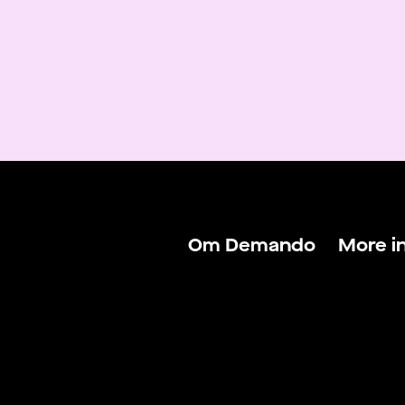
Om Demando
More i
Om Demando
Logga 
För talanger
Logga 
För arbetsgivare
Hitta j
Kontakta oss
Hitta f