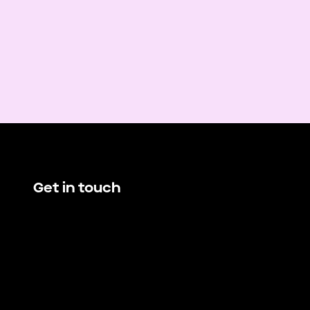
Get in touch
hello@demando.io
E
Demando