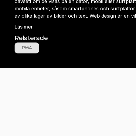
oavsett om de visas på en dator, mobil eller surfpla
mobila enheter, såsom smartphones och surfplattor. P
av olika lager av bilder och text. Web design är en v
Läs mer
Relaterade
PWA