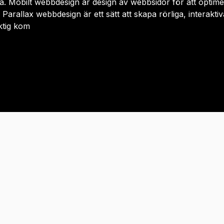
tta. Mobilt webbdesign är design av webbsidor för att opti
arallax webbdesign är ett sätt att skapa rörliga, interakt
iktig kom