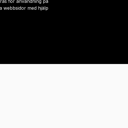
meras för användning på
iva webbsidor med hjälp