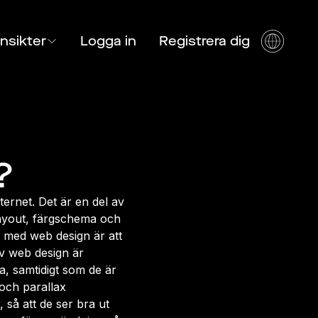
Insikter
Logga in
Registrera dig
?
ernet. Det är en del av
layout, färgschema och
t med web design är att
v web design är
, samtidigt som de är
 och parallax
 så att de ser bra ut