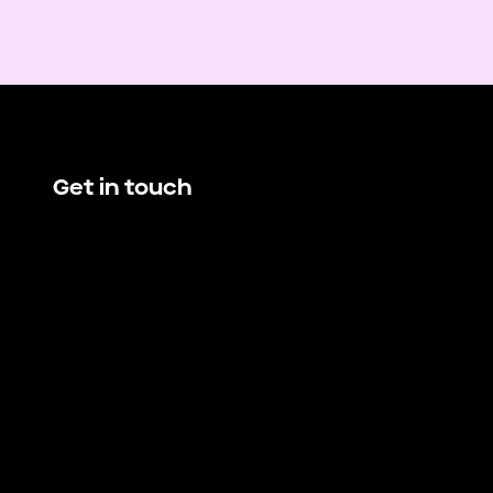
Get in touch
hello@demando.io
E
Demando
Västerlånggatan 28
11229 Stockholm