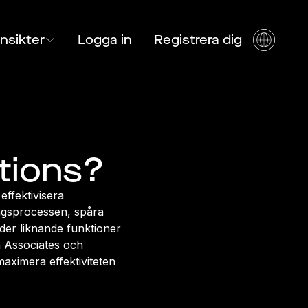
Insikter
Logga in
Registrera dig
tions?
ffektivisera
ingsprocessen, spåra
der liknande funktioner
 Associates och
aximera effektiviteten