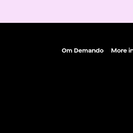
Om Demando
More i
Om Demando
Logga 
För talanger
Logga 
För arbetsgivare
Hitta j
Kontakta oss
Hitta f
Villkor & Policys
Blogg
Lönekal