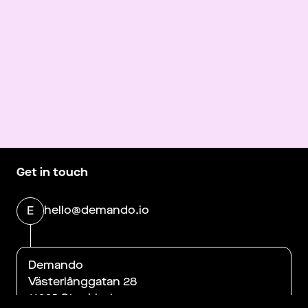
Get in touch
hello@demando.io
E
Demando
Västerlånggatan 28
11229 Stockholm