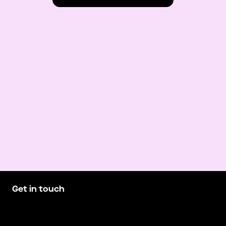
Get in touch
hello@demando.io
E