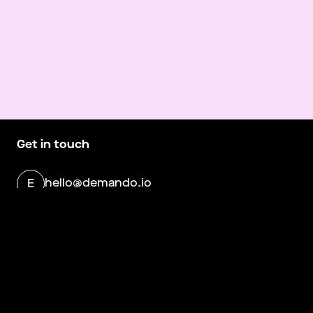
Get in touch
hello@demando.io
E
Demando
Västerlånggatan 28
11229 Stockholm