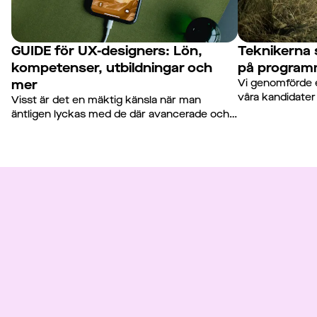
GUIDE för UX-designers: Lön,
Teknikerna 
kompetenser, utbildningar och
på programm
mer
Vi genomförde 
våra kandidater 
Visst är det en mäktig känsla när man
de är mest sugna
äntligen lyckas med de där avancerade och
inom härnäst. Hä
coola animationerna som till en början
och diskuterar 
kändes omöjliga! Men för att lyckas som en
klättrat upp på 
professionell UX-designer, krävs det att du
har djupare kunskaper som sträcker sig
bortom de rent tekniska.