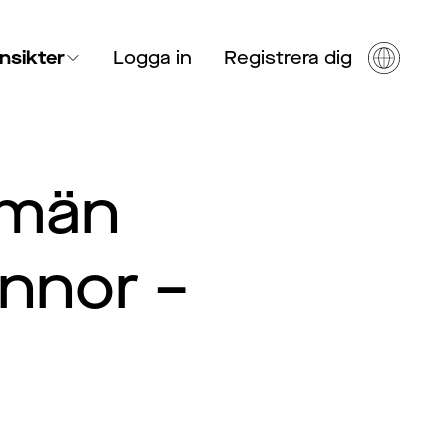
Insikter
Logga in
Registrera dig
 män
innor –