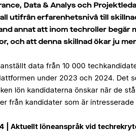
ance, Data & Analys och Projektledare
ll utifrån erfarenhetsnivå till skill
land annat att inom techroller begär
r, och att denna skillnad ökar ju me
tällt data från 10 000 techkandidate
plattformen under 2023 och 2024. Det 
vilken lön kandidaterna önskar när de står
r från kandidater som är intresserade a
| Aktuellt löneanspråk vid techrekryt