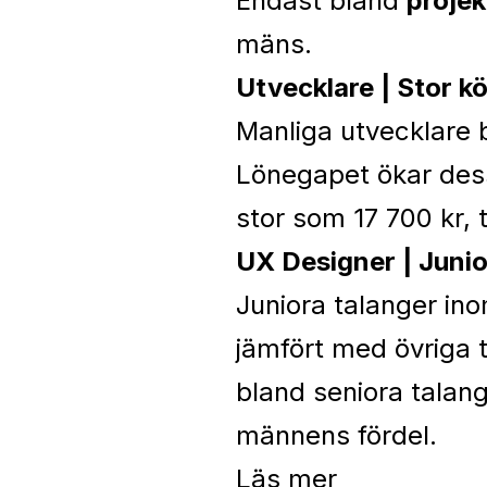
Endast bland
projek
mäns.
Utvecklare | Stor k
Manliga utvecklare b
Lönegapet ökar dess
stor som 17 700 kr, 
UX Designer | Junio
Juniora talanger in
jämfört med övriga 
bland seniora talange
männens fördel.
Läs mer