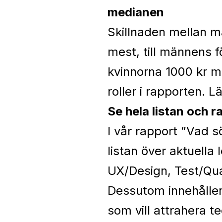
medianen
Skillnaden mellan m
mest, till männens 
kvinnorna 1000 kr me
roller i rapporten.
Lä
Se hela listan och 
I vår rapport ”
Vad s
listan över aktuella 
UX/Design, Test/Qua
Dessutom innehåller
som vill attrahera t