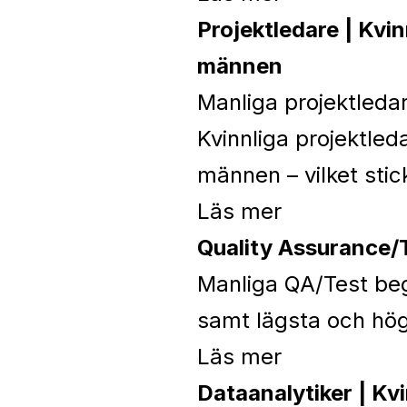
Projektledare | Kvi
männen
Manliga projektledar
Kvinnliga projektle
männen – vilket stic
Läs mer
Quality Assurance/T
Manliga QA/Test begä
samt lägsta och hög
Läs mer
Dataanalytiker | Kvi