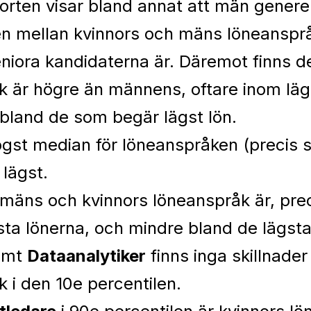
orten visar bland annat att män generel
den mellan kvinnors och mäns löneanspr
eniora kandidaterna är. Däremot finns 
k är högre än männens, oftare inom läg
 bland de som begär lägst lön.
gst median för löneanspråken (precis s
lägst.
mäns och kvinnors löneanspråk är, precis
sta lönerna, och mindre bland de lägsta
amt
Dataanalytiker
finns inga skillnade
 i den 10e percentilen.