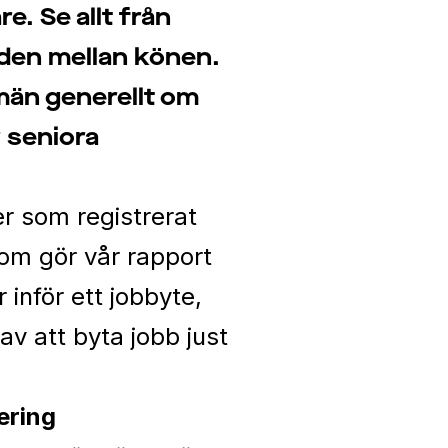
. Se allt från
naden mellan könen.
 män generellt om
r seniora
r som registrerat
som gör vår
rapport
 inför ett jobbyte,
v att byta jobb just
ering