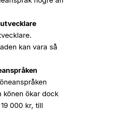
öneanspråk högre än
 utvecklare
tvecklare.
naden kan vara så
neanspråken
 löneanspråken
an könen ökar dock
9 000 kr, till