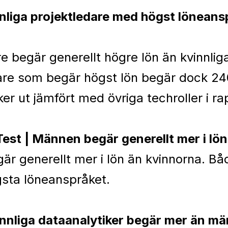
nnliga projektledare med högst lönean
e begär generellt högre lön än kvinnliga
dare som begär högst lön begär dock 24
ker ut jämfört med övriga techroller i ra
est | Männen begär generellt mer i lö
r generellt mer i lön än kvinnorna. Båd
sta löneanspråket.
nnliga dataanalytiker begär mer än män