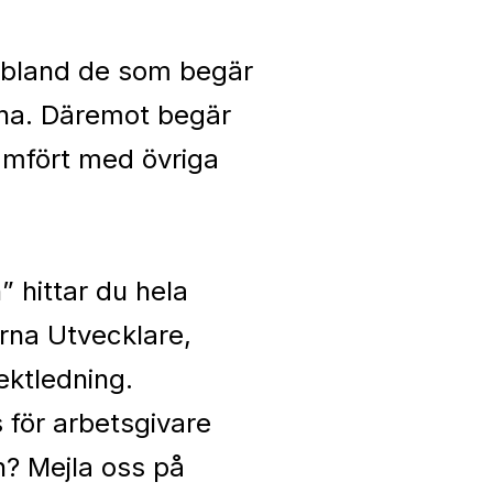
t bland de som begär
rna. Däremot begär
jämfört med övriga
n
” hittar du hela
lerna Utvecklare,
ektledning.
 för arbetsgivare
n? Mejla oss på