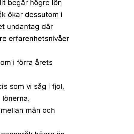
lt begär högre lön
åk ökar dessutom i
det undantag där
re erfarenhetsnivåer
om i förra årets
 som vi såg i fjol,
 lönerna.
r mellan män och