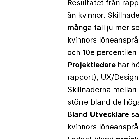
Resultatet från rapp
än kvinnor. Skillna
många fall ju mer s
kvinnors löneansprå
och 10e percentilen
Projektledare
har hö
rapport), UX/Design 
Skillnaderna mellan 
större bland de hög
Bland
Utvecklare
s
kvinnors löneanspråk