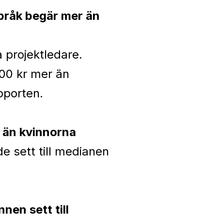
språk begär mer än
 projektledare.
00 kr mer än
pporten.
n än kvinnorna
e sett till medianen
nen sett till