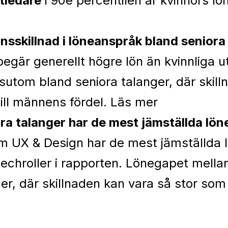
tledare
i 90e percentilen är kvinnors l
önsskillnad i löneanspråk bland seniora
egär generellt högre lön än kvinnliga u
utom bland seniora talanger, där skill
till männens fördel.
Läs mer
ra talanger har de mest jämställda lö
om UX & Design har de mest jämställda
techroller i rapporten. Lönegapet mell
r, där skillnaden kan vara så stor som 1