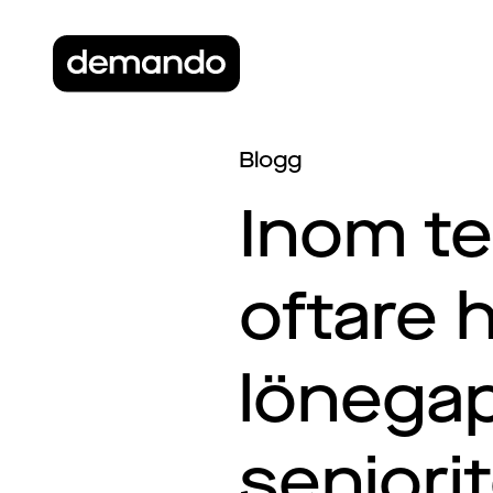
Blogg
Inom te
oftare 
lönega
seniori