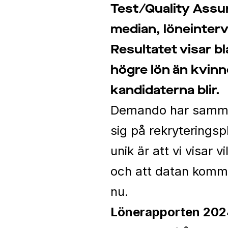
Test/Quality Assur
median, löneinterva
Resultatet visar b
högre lön än kvinno
kandidaterna blir.
Demando har sammans
sig på rekryterings
unik är att vi visar 
och att datan komme
nu.
Lönerapporten 2024 