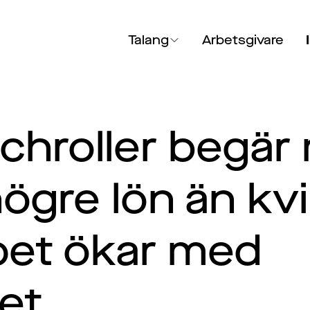
Talang
Arbetsgivare
chroller begär
högre lön än kv
pet ökar med
tet