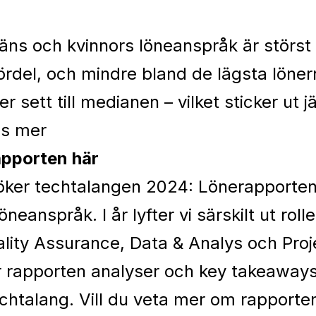
äns och kvinnors löneanspråk är störs
fördel, och mindre bland de lägsta löne
r sett till medianen – vilket sticker ut 
s mer
rapporten här
öker techtalangen 2024: Lönerapporte
löneanspråk. I år lyfter vi särskilt ut rol
lity Assurance, Data & Analys och Proj
 rapporten analyser och key takeaways
echtalang. Vill du veta mer om rapporte