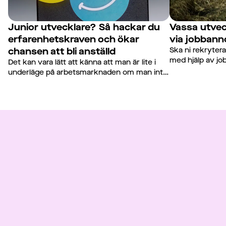
Junior utvecklare? Så hackar du
Vassa utvec
erfarenhetskraven och ökar
via jobbann
chansen att bli anställd
Ska ni rekrytera
med hjälp av jo
Det kan vara lätt att känna att man är lite i
Designers söker
underläge på arbetsmarknaden om man inte
en undersöknin
har så många års erfarenhet av arbetslivet.
Adler Group.
När många konkurrerar om samma jobb kan
det vara svårt att sticka ut från mängden,
särskilt som junior utvecklare. Men det finns
tricks för att hacka systemet, så läs vidare
och ta del av vår gästbloggares bästa tips för
att maxa chansen till drömjobbet – även som
junior.