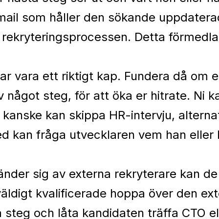
 mail som håller den sökande uppdatera
 rekryteringsprocessen. Detta förmedlar
r vara ett riktigt kap. Fundera då om e
något steg, för att öka er hitrate. Ni 
i kanske kan skippa HR-intervju, alterna
ed kan fråga utvecklaren vem han eller h
änder sig av externa rekryterare kan de 
ldigt kvalificerade hoppa över den ext
 steg och låta kandidaten träffa CTO e