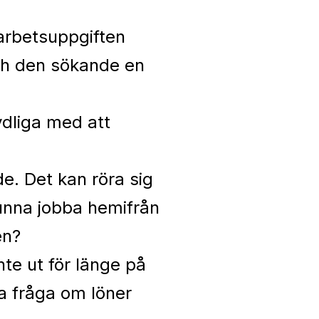
arbetsuppgiften
och den sökande en
ydliga med att
e. Det kan röra sig
 kunna jobba hemifrån
en?
te ut för länge på
a fråga om löner