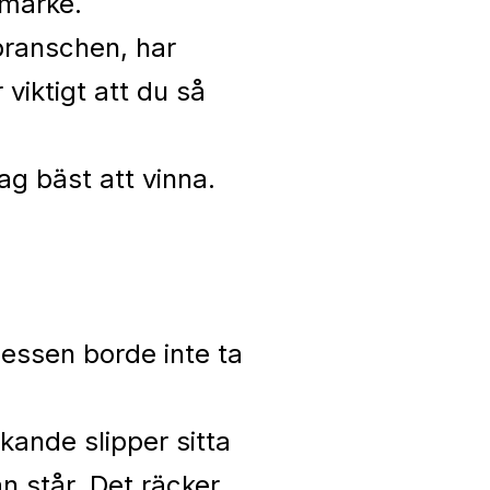
umärke.
 branschen, har
viktigt att du så
ag bäst att vinna.
cessen borde inte ta
ande slipper sitta
n står. Det räcker