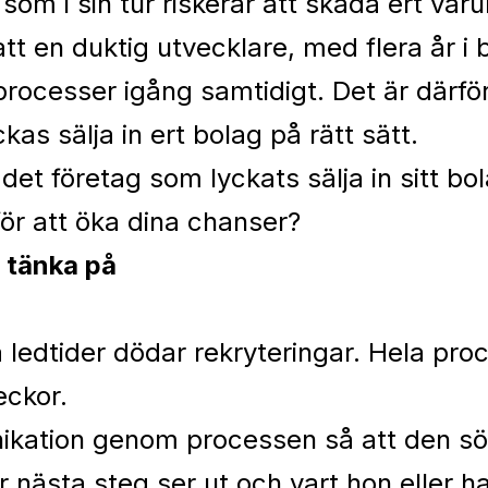
 i sin tur riskerar att skada ert var
 att en duktig utvecklare, med flera år i
ocesser igång samtidigt. Det är därför 
ckas sälja in ert bolag på rätt sätt.
et företag som lyckats sälja in sitt bol
ör att öka dina chanser?
t tänka på
 ledtider dödar rekryteringar. Hela pro
eckor.
kation genom processen så att den sök
 nästa steg ser ut och vart hon eller ha