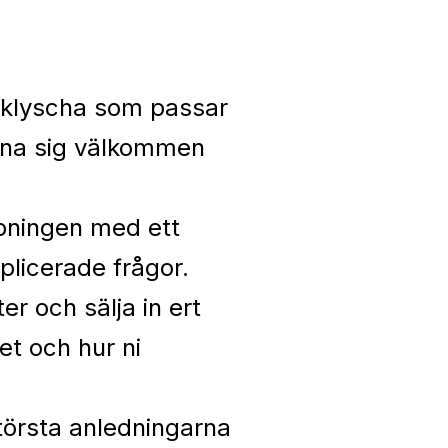
n klyscha som passar
änna sig välkommen
ppningen med ett
plicerade frågor.
er och sälja in ert
t och hur ni
största anledningarna