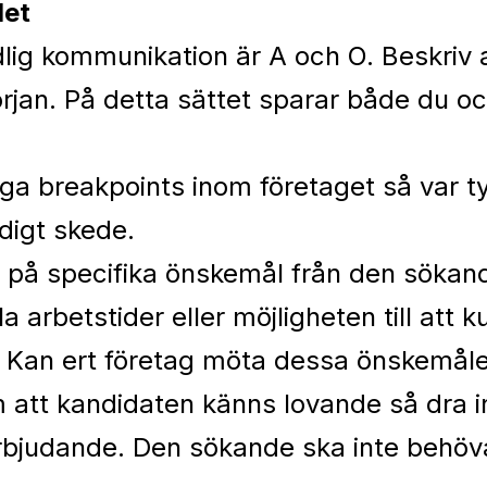
det
lig kommunikation är A och O. Beskriv 
början. På detta sättet sparar både du 
iga breakpoints inom företaget så var t
idigt skede.
d på specifika önskemål från den sökand
a arbetstider eller möjligheten till att
. Kan ert företag möta dessa önskemål
 att kandidaten känns lovande så dra in
erbjudande. Den sökande ska inte behöv