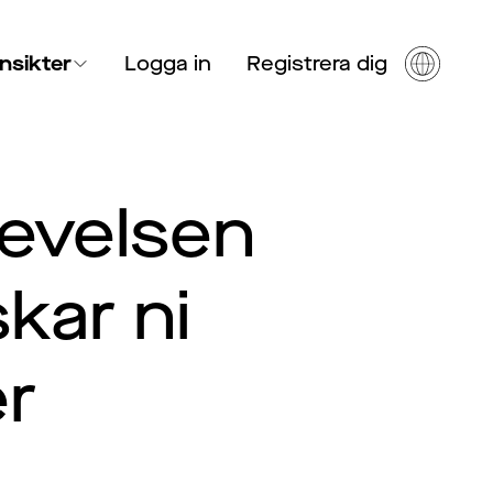
Insikter
Logga in
Registrera dig
levelsen
kar ni
er