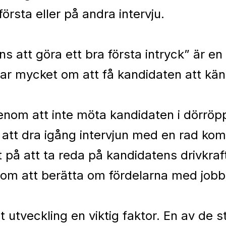
första eller på andra intervju.
s att göra ett bra första intryck” är e
dlar mycket om att få kandidaten att k
enom att inte möta kandidaten i dörrö
att dra igång intervjun med en rad kom
ut på att ta reda på kandidatens drivkraft
om att berätta om fördelarna med jobbe
st utveckling en viktig faktor. En av de 