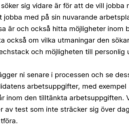
e söker sig vidare är för att de vill job
 att jobba med på sin nuvarande arbetsp
sa är och också hitta möjligheter inom 
tta också om vilka utmaningar den sök
 techstack och möjligheten till personlig
ägger ni senare i processen och se dessu
andidatens arbetsuppgifter, med exempel
 inom den tilltänkta arbetsuppgiften.
r av test som inte sträcker sig över da
tföra.