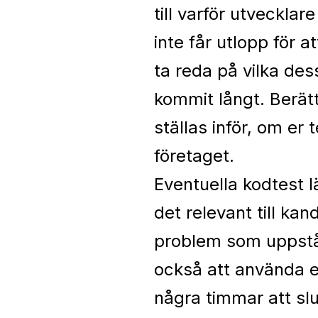
till varför utvecklar
inte får utlopp för
ta reda på vilka des
kommit långt. Berä
ställas inför, om er
företaget.
Eventuella kodtest l
det relevant till k
problem som uppstår
också att använda e
några timmar att slu