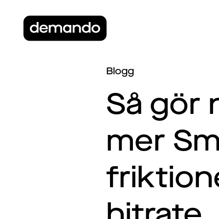
Blogg
Så gör 
mer Smo
friktio
hitrate