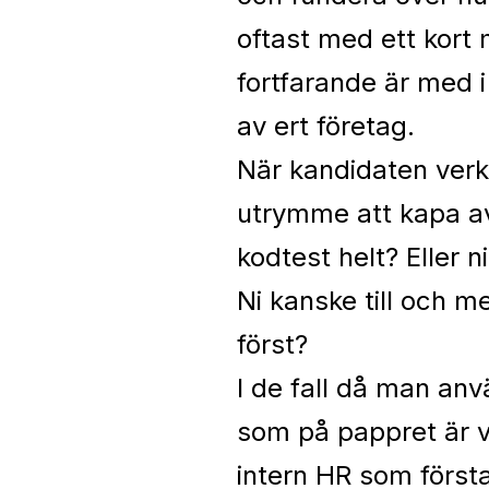
oftast med ett kort
fortfarande är med i
av ert företag.
När kandidaten verka
utrymme att kapa av 
kodtest helt? Eller n
Ni kanske till och m
först?
I de fall då man anv
som på pappret är vä
intern HR som första