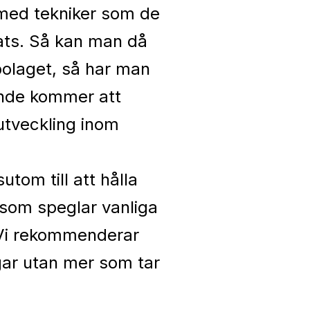
ba med tekniker som de
lats. Så kan man då
bolaget, så har man
ande kommer att
 utveckling inom
tom till att hålla
 som speglar vanliga
 Vi rekommenderar
gar utan mer som tar