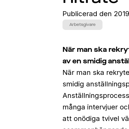
Publicerad den
2019
Arbetsgivare
När man ska rekryt
av en smidig anstä
När man ska rekryter
smidig anställnings
Anställningsprocess
många intervjuer och
att onödiga tvivel v