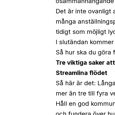
osammanhängande som
Det är inte ovanligt
många anställningspr
tidigt som möjligt ly
I slutändan kommer d
Så hur ska du göra f
Tre viktiga saker at
Streamlina flödet
Så här är det: Långa
mer än tre till fyra v
Håll en god kommuni
och fundera över hur