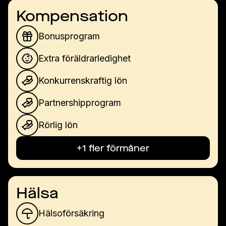
Kompensation
Bonusprogram
Extra föräldrarledighet
Konkurrenskraftig lön
Partnershipprogram
Rörlig lön
+1 fler förmåner
Hälsa
Hälsoförsäkring