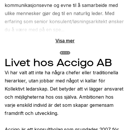
kommunikasjonsevne og evne til å samarbeide med 
ulike mennesker gjør deg til en naturlig leder. Med 
erfaring som senior konsulent/løsningsarkitekt ønsker 
du å være med på en spe...
Visa mer
Previous slide
Previous slide
Previous slide
Previous slide
Livet hos Accigo AB
Vi har valt att inte ha några chefer eller traditionella 
hierarkier, utan jobbar med något vi kallar för 
Kollektivt ledarskap. Det betyder att vi lägger ansvaret 
och möjligheterna hos oss själva. Ambitionen hos 
varje enskild individ är det som skapar gemensam 
framdrift och utveckling. 

Accigo är ett konsultbolag som grundades 2007 för 