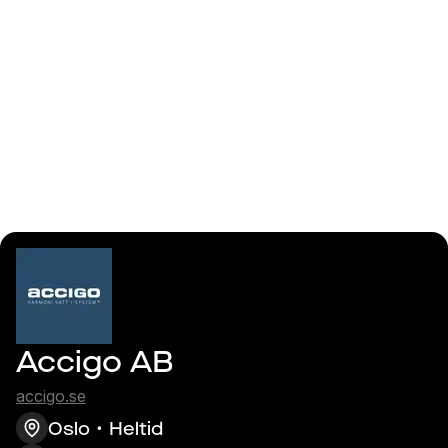
Logga in
Senior Consultant
Dynamics 365
Finance
Accigo AB
accigo.se
Oslo
Heltid