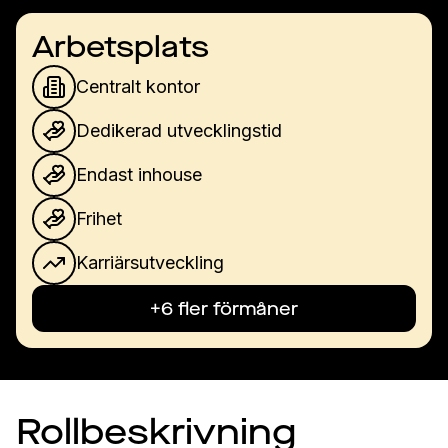
Arbetsplats
Centralt kontor
Dedikerad utvecklingstid
Endast inhouse
Frihet
Karriärsutveckling
+6 fler förmåner
Rollbeskrivning