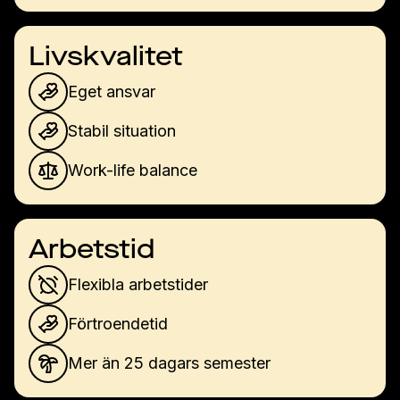
Livskvalitet
Eget ansvar
Stabil situation
Work-life balance
Arbetstid
Flexibla arbetstider
Förtroendetid
Mer än 25 dagars semester