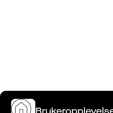
Aleksande
Brukeropplevelse 