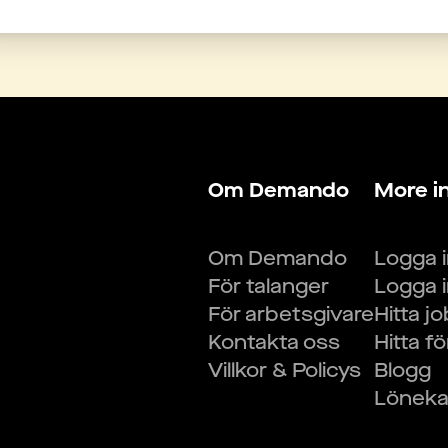
Om Demando
More i
Om Demando
Logga 
För talanger
Logga 
För arbetsgivare
Hitta j
Kontakta oss
Hitta f
Villkor & Policys
Blogg
Lönekal