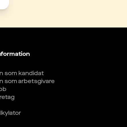
nformation
in som kandidat
in som arbetsgivare
obb
öretag
kylator