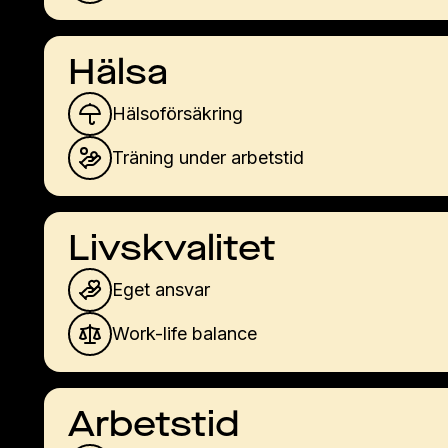
Hälsa
Hälsoförsäkring
Träning under arbetstid
Livskvalitet
Eget ansvar
Work-life balance
Arbetstid