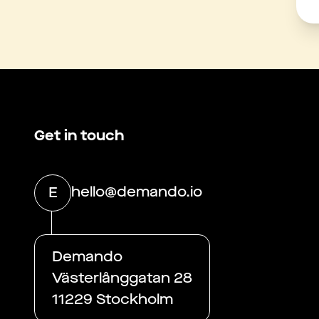
Get in touch
hello@demando.io
E
Demando
Västerlånggatan 28
11229 Stockholm