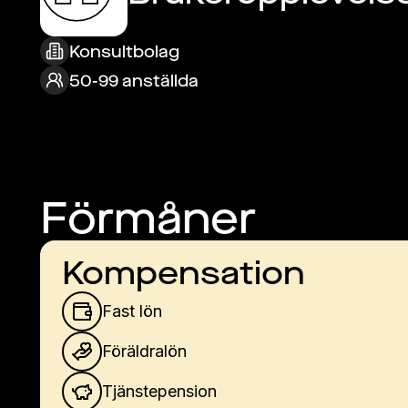
Konsultbolag
50-99 anställda
Förmåner
Kompensation
Fast lön
Föräldralön
Tjänstepension