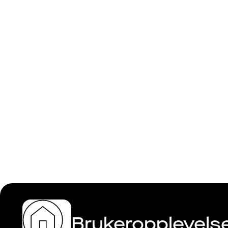
Aleksande
Brukeropplevelse 