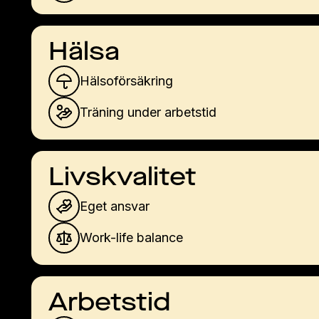
Hälsa
Hälsoförsäkring
Träning under arbetstid
Livskvalitet
Eget ansvar
Work-life balance
Arbetstid