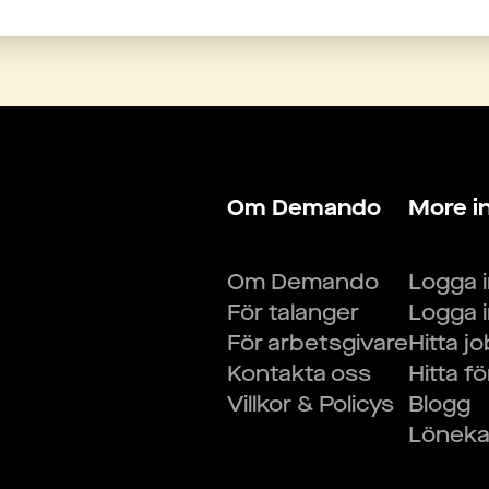
Om Demando
More i
Om Demando
Logga 
För talanger
Logga 
För arbetsgivare
Hitta j
Kontakta oss
Hitta f
Villkor & Policys
Blogg
Lönekal