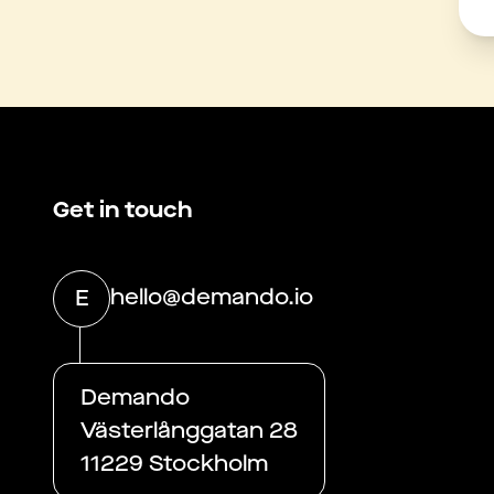
Get in touch
hello@demando.io
E
Demando
Västerlånggatan 28
11229 Stockholm