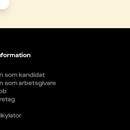
nformation
in som kandidat
in som arbetsgivare
obb
öretag
kylator