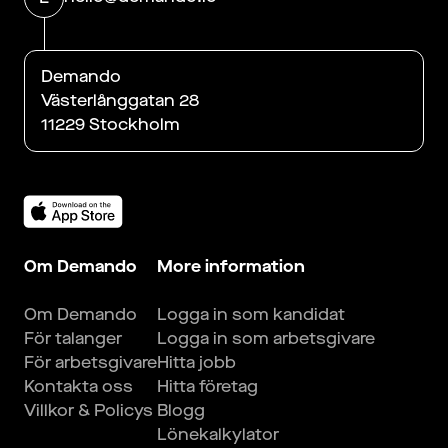
Demando
Västerlånggatan 28
11229 Stockholm
Om Demando
More information
Om Demando
Logga in som kandidat
För talanger
Logga in som arbetsgivare
För arbetsgivare
Hitta jobb
Kontakta oss
Hitta företag
Villkor & Policys
Blogg
Lönekalkylator