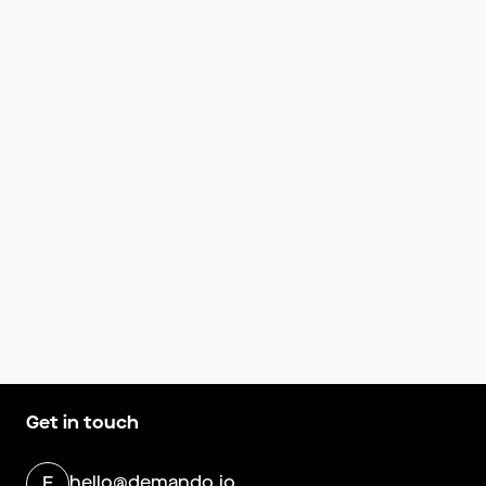
Get in touch
hello@demando.io
E