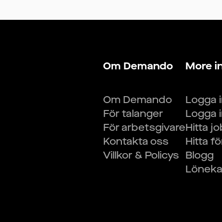
Om Demando
More i
Om Demando
Logga 
För talanger
Logga 
För arbetsgivare
Hitta j
Kontakta oss
Hitta f
Villkor & Policys
Blogg
Lönekal