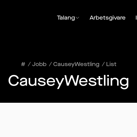
Talang
Arbetsgivare
#
/
Jobb
/
CauseyWestling
/
List
CauseyWestling