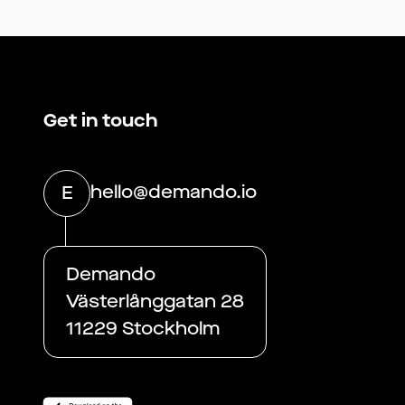
Get in touch
hello@demando.io
E
Demando
Västerlånggatan 28
11229 Stockholm