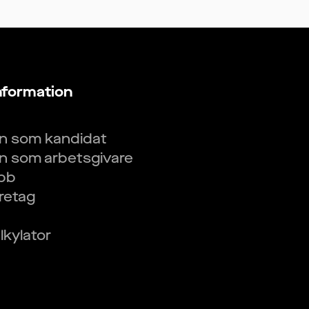
nformation
in som kandidat
in som arbetsgivare
obb
öretag
kylator