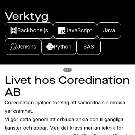
Verktyg
Backbone.js
JavaScript
Java
Jenkins
Python
SAS
Previous slide
Previous slide
Previous slide
Livet hos Coredination
AB
Coredination hjälper företag att samordna sin mobila 
verksamhet. 

Vi gör detta genom att erbjuda enkla och tillgängliga 
tjänster och appar. Men det krävs mer än teknik för 