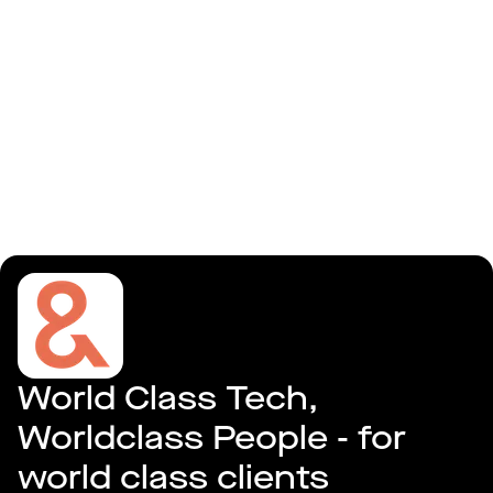
Logga in
Pixel&Code AB
World Class Tech, 
Worldclass People - for 
world class clients