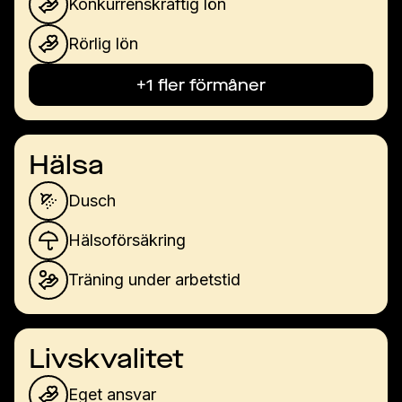
Konkurrenskraftig lön
Rörlig lön
+1 fler förmåner
Hälsa
Dusch
Hälsoförsäkring
Träning under arbetstid
Livskvalitet
Eget ansvar