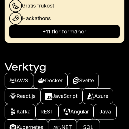
Gratis frukost
Hackathons
+11 fler förmåner
Verktyg
AWS
Docker
Svelte
React.js
JavaScript
Azure
Kafka
REST
Angular
Java
Kubernetes
.NET
SQL