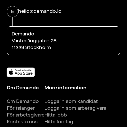
hello@demando.io
E
Demando
Västerlånggatan 28
11229 Stockholm
Om Demando
More information
Om Demando
Logga in som kandidat
För talanger
Logga in som arbetsgivare
För arbetsgivare
Hitta jobb
Kontakta oss
Hitta företag