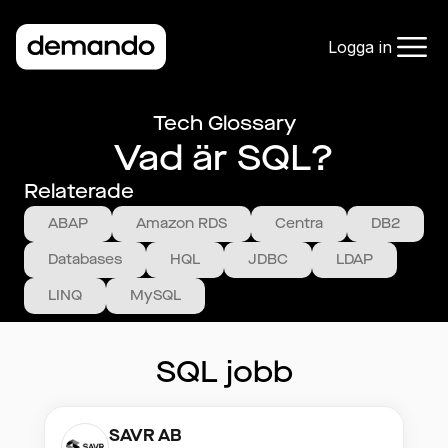
Logga in
Tech Glossary
Vad är SQL?
Relaterade
ABAP
Amazon RDS
Centra
DB2
Databases
HQL
JDBC
LDAP
LINQ
MySQL
SQL
jobb
SAVR AB