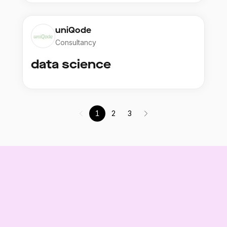
uniQode
Consultancy
data science
1
2
3