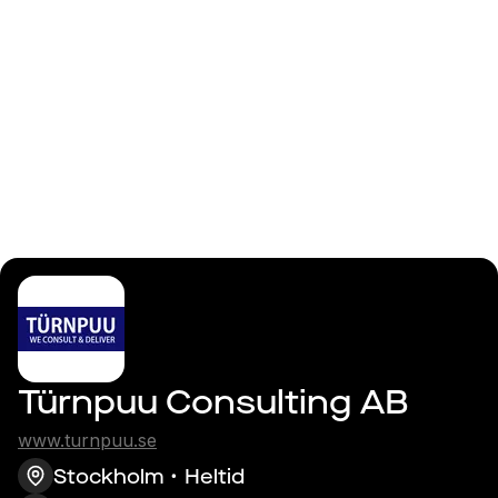
Logga in
Full-stack Developer
Türnpuu Consulting AB
www.turnpuu.se
Stockholm
Heltid