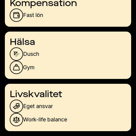
Kompensation
Fast lön
Hälsa
Dusch
Gym
Livskvalitet
Eget ansvar
Work-life balance