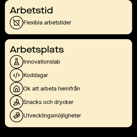
Arbetstid
Flexibla arbetstider
Arbetsplats
Innovationslab
Koddagar
Ok att arbeta hemifrån
Snacks och drycker
Utvecklingsmöjligheter