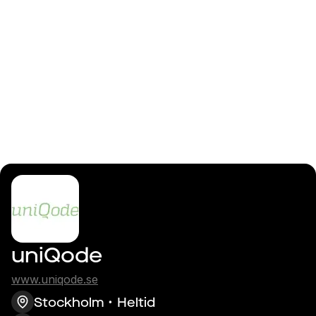
Logga in
.NET-utvecklare
uniQode
www.uniqode.se
Stockholm
Heltid