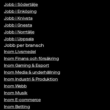
Jobb i
Södertälje
Jobb i
Enköping
Jobb i
Knivsta
Jobb i
Gnesta
Jobb i
Norrtälje
Jobb i
Uppsala
Jobb per bransch
Inom
Livsmedel
Inom
Finans och försäkring
Inom
Gaming & Esport
Inom
Media & underhållning
Inom
Industri & Produktion
Inom
Webb
Inom
Musik
Inom
E-commerce
Inom
Betting