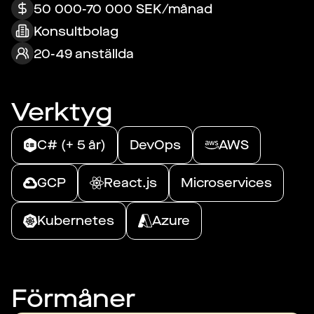
50 000-70 000 SEK/månad
Konsultbolag
20-49 anställda
Verktyg
C# (+ 5 år)
DevOps
AWS
GCP
React.js
Microservices
Kubernetes
Azure
Förmåner