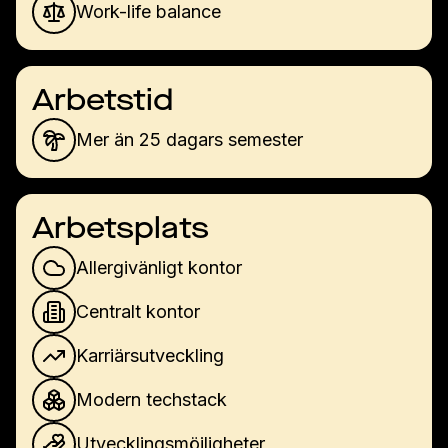
Work-life balance
Arbetstid
Mer än 25 dagars semester
Arbetsplats
Allergivänligt kontor
Centralt kontor
Karriärsutveckling
Modern techstack
Utvecklingsmöjligheter