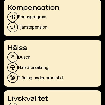
Kompensation
Bonusprogram
Tjänstepension
Hälsa
Dusch
Hälsoförsäkring
Träning under arbetstid
Livskvalitet