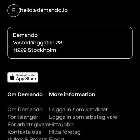
hello@demando.io
E
Demando
Västerlånggatan 28
11229 Stockholm
Om Demando
More information
Om Demando
Logga in som kandidat
För talanger
Logga in som arbetsgivare
För arbetsgivare
Hitta jobb
Kontakta oss
Hitta företag
Villkor & Policys
Blogg