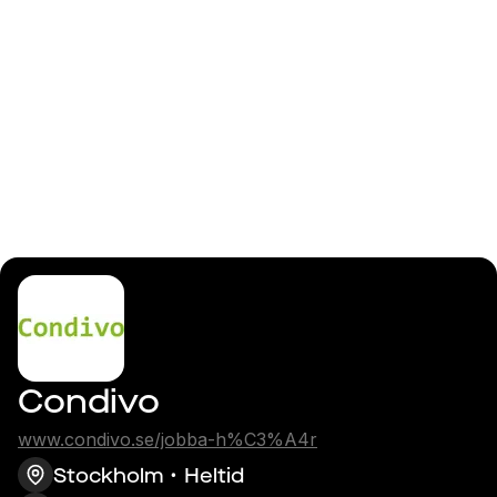
Logga in
ABAP utvecklare
Condivo
www.condivo.se/jobba-h%C3%A4r
Stockholm
Heltid