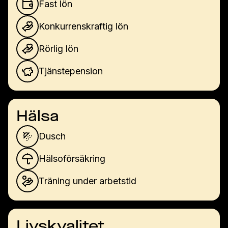
Fast lön
Konkurrenskraftig lön
Rörlig lön
Tjänstepension
Hälsa
Dusch
Hälsoförsäkring
Träning under arbetstid
Livskvalitet