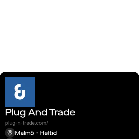
Logga in
Erlang
Plug And Trade
plug-n-trade.com/
Malmö
Heltid