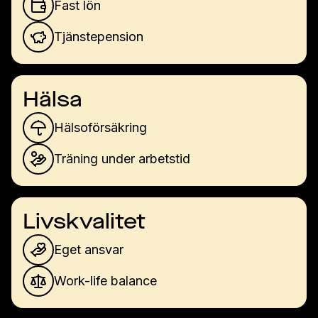
Fast lön
Tjänstepension
Hälsa
Hälsoförsäkring
Träning under arbetstid
Livskvalitet
Eget ansvar
Work-life balance