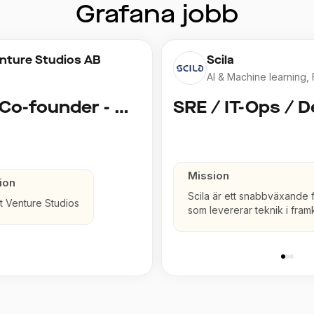
Grafana
jobb
enture Studios AB
Scila
AI & Machine learning,
Insurance
Technical Co-founder - AI Engineer
Mission
ion
Scila är ett snabbväxande 
t Venture Studios
som levererar teknik i fram