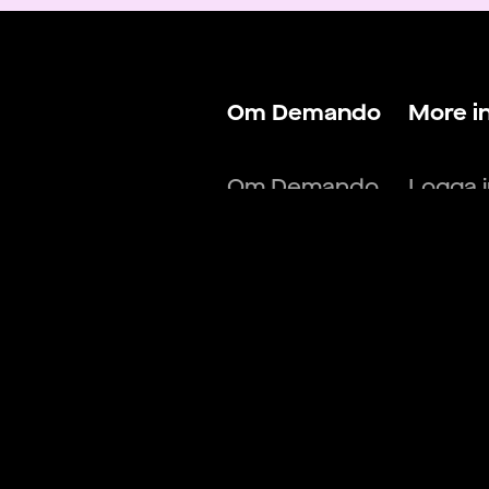
Om Demando
More i
Om Demando
Logga 
För talanger
Logga 
För arbetsgivare
Hitta j
Kontakta oss
Hitta f
Villkor & Policys
Blogg
Lönekal