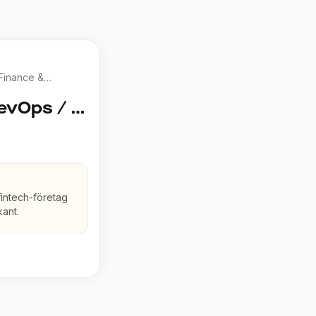
 Finance &
SRE / IT-Ops / DevOps / Drift / Linux
fintech-företag
kant.