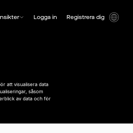
Insikter
Logga in
Registrera dig
r att visualisera data
sualiseringar, såsom
erblick av data och för