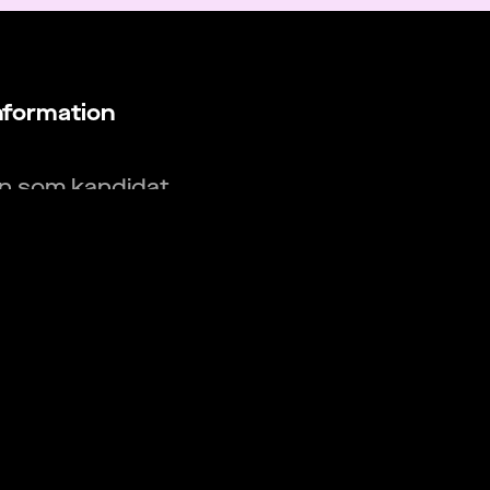
nformation
in som kandidat
in som arbetsgivare
obb
öretag
kylator