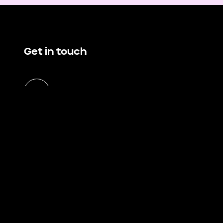
Get in touch
hello@demando.io
E
Demando
Västerlånggatan 28
11229 Stockholm