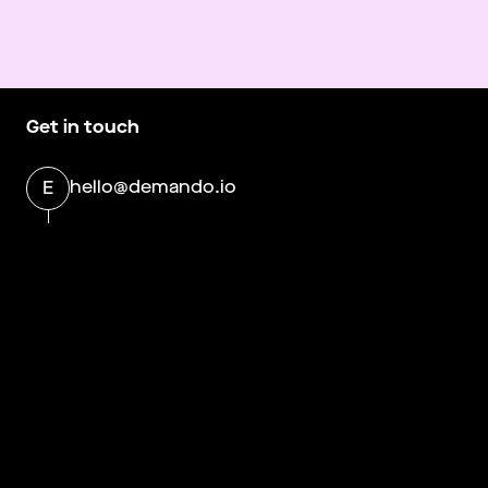
Get in touch
hello@demando.io
E
Demando
Västerlånggatan 28
11229 Stockholm
Om Demando
More information