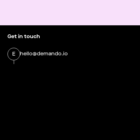
Get in touch
hello@demando.io
E
Demando
Västerlånggatan 28
11229 Stockholm
Om Demando
More information