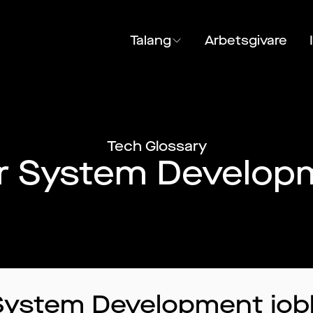
Talang
Arbetsgivare
Tech Glossary
är System Develop
System Development
job