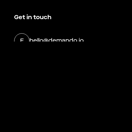
Get in touch
hello@demando.io
E
Demando
Västerlånggatan 28
11229 Stockholm