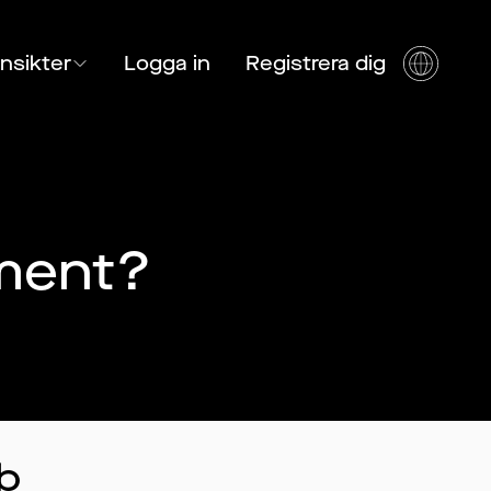
Insikter
Logga in
Registrera dig
ment?
b