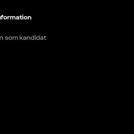
nformation
in som kandidat
in som arbetsgivare
obb
öretag
kylator