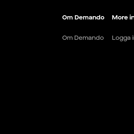
Om Demando
More i
Om Demando
Logga 
För talanger
Logga 
För arbetsgivare
Hitta j
Kontakta oss
Hitta f
Villkor & Policys
Blogg
Lönekal