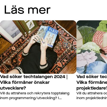
Läs mer
Vad söker techtalangen 2024 |
Vad söker tec
Vilka förmåner önskar
Vilka förmån
utvecklare?
projektledare
Vill du attrahera och rekrytera topptalang
Vill du attrahera 
inom programmering/utveckling? I
inom projektledn
Demandos senaste rapport jämför vi
rapport jämförs t