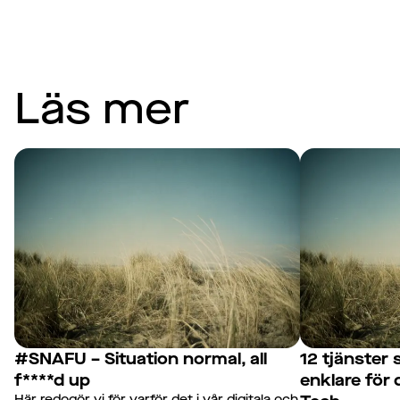
Läs mer
#SNAFU – Situation normal, all
12 tjänster
f****d up
enklare för
Här redogör vi för varför det i vår digitala och