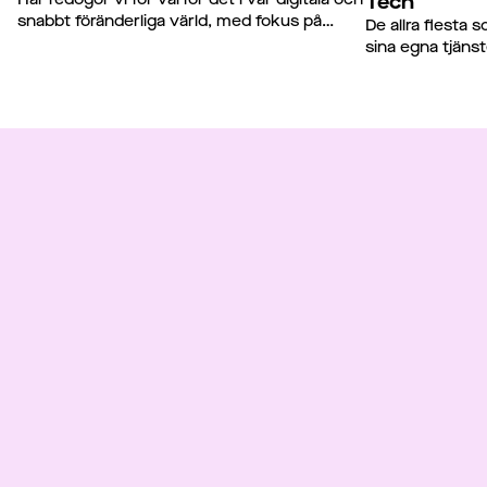
Tech
snabbt föränderliga värld, med fokus på
De allra flesta 
kompetens, inte längre fungerar och hur
sina egna tjäns
företagen behöver förändra sin
deras vardag en
arbetsmetodik för att få rekryteringen att
spara timmar oc
fungera igen.
Vi vill nu hjälpa
vardagen enklare