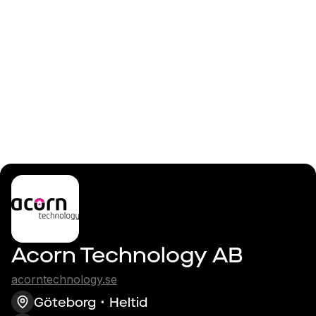
Logga in
Embedded-utvecklare
Acorn Technology AB
acorntechnology.se
Göteborg
Heltid