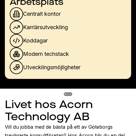
Arbetsplats
Centralt kontor
Karriärsutveckling
Koddagar
Modern techstack
Utvecklingsmöjligheter
Previous slide
Previous slide
Previous slide
Livet hos Acorn
Technology AB
Vill du jobba med de bästa på ett av Göteborgs 
trevligaste konsultföretag? Hos Acorn blir du en del 