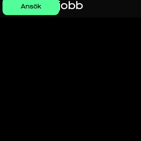
jobb
Ansök
Gå med nu