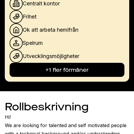
Centralt kontor
Frihet
Ok att arbeta hemifrån
Spelrum
Utvecklingsmöjligheter
+1 fler förmåner
Rollbeskrivning
Hi!
We are looking for talented and self motivated people 
with a technical background and/or understanding 