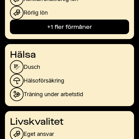
Rörlig lön
+1 fler förmåner
Hälsa
Dusch
Hälsoförsäkring
Träning under arbetstid
Livskvalitet
Eget ansvar