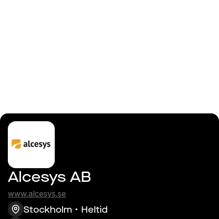
Logga in
Technical Project
Manager
Alcesys AB
www.alcesys.se
Stockholm
Heltid