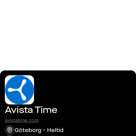
Logga in
Vill du bygga teknik
som gör skillnad på
riktigt? Då är du vår
nya Tech Lead!
Avista Time
avistatime.com
Göteborg
Heltid