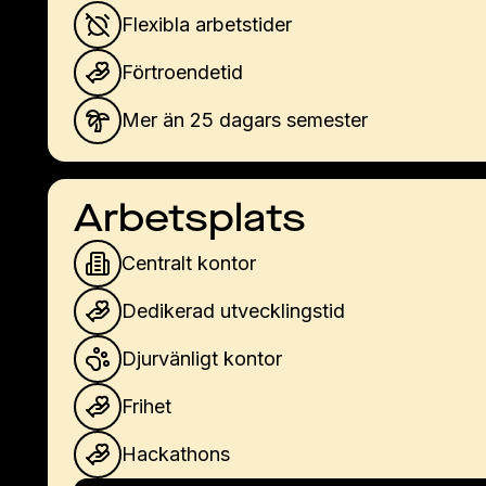
Flexibla arbetstider
Förtroendetid
Mer än 25 dagars semester
Arbetsplats
Centralt kontor
Dedikerad utvecklingstid
Djurvänligt kontor
Frihet
Hackathons