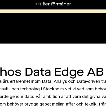
+11 fler förmåner
 hos Data Edge AB
års erfarenhet inom Data, Analys och Data-driven tra
sult- och techbolag i Stockholm vet vi vad som behövs
värde genom data. Vår ambition är att vara det givna val
om behöver brygga gapet mellan affär och teknik, från st