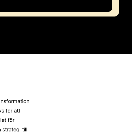
nsformation 
 för att 
et för 
rategi till 