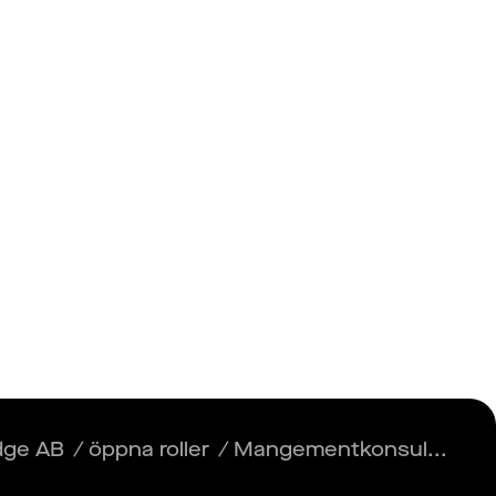
Insikter
Logga in
Registrera dig
lytics
dge AB
/
öppna roller
/
Mangementkonsul...