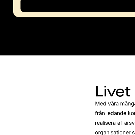
Livet
Med våra många 
från ledande kon
realisera affärs
organisationer s