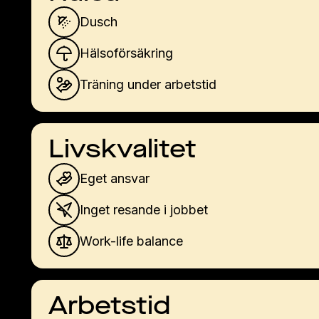
Dusch
Hälsoförsäkring
Träning under arbetstid
Livskvalitet
Eget ansvar
Inget resande i jobbet
Work-life balance
Arbetstid