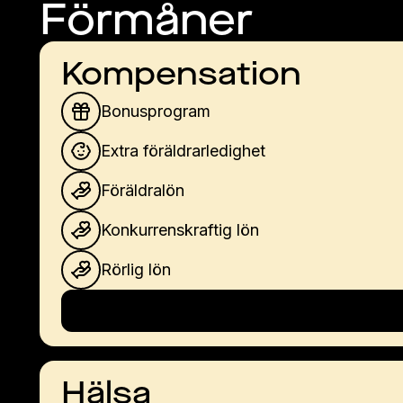
Förmåner
Kompensation
Bonusprogram
Extra föräldrarledighet
Föräldralön
Konkurrenskraftig lön
Rörlig lön
Hälsa