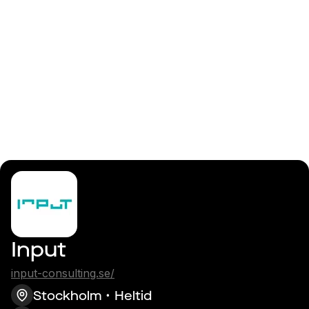
Logga in
Projektledare
Input
input-consulting.se/
Stockholm
Heltid