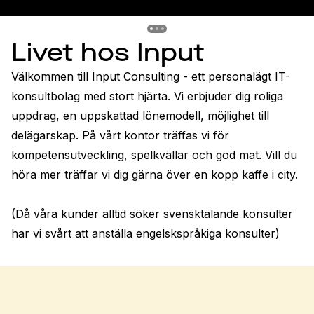
Previous slide
Previous slide
Previous slide
Livet hos Input
Välkommen till Input Consulting - ett personalägt IT-
konsultbolag med stort hjärta. Vi erbjuder dig roliga 
uppdrag, en uppskattad lönemodell, möjlighet till 
delägarskap. På vårt kontor träffas vi för 
kompetensutveckling, spelkvällar och god mat. Vill du 
höra mer träffar vi dig gärna över en kopp kaffe i city.

(Då våra kunder alltid söker svensktalande konsulter 
har vi svårt att anställa engelskspråkiga konsulter)