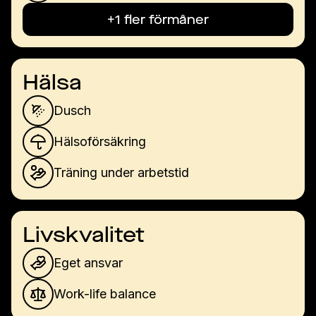
+1 fler förmåner
Hälsa
Dusch
Hälsoförsäkring
Träning under arbetstid
Livskvalitet
Eget ansvar
Work-life balance