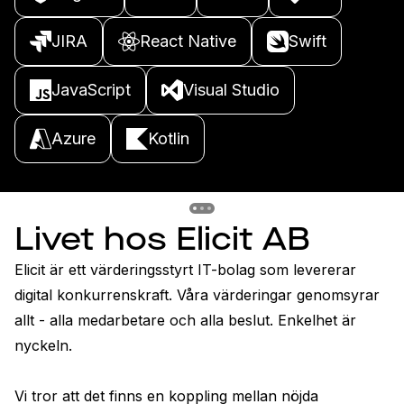
JIRA
React Native
Swift
JavaScript
Visual Studio
Azure
Kotlin
Previous slide
Previous slide
Previous slide
Livet hos Elicit AB
Elicit är ett värderingsstyrt IT-bolag som levererar 
digital konkurrenskraft. Våra värderingar genomsyrar 
allt - alla medarbetare och alla beslut. Enkelhet är 
nyckeln.

Vi tror att det finns en koppling mellan nöjda 