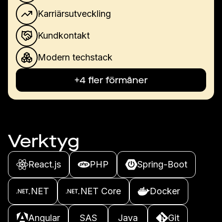
Karriärsutveckling
Kundkontakt
Modern techstack
+4 fler förmåner
Verktyg
React.js
PHP
Spring-Boot
.NET
.NET Core
Docker
Angular
SAS
Java
Git