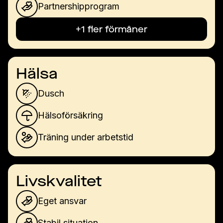
Partnershipprogram
+1 fler förmåner
Hälsa
Dusch
Hälsoförsäkring
Träning under arbetstid
Livskvalitet
Eget ansvar
Stabil situation