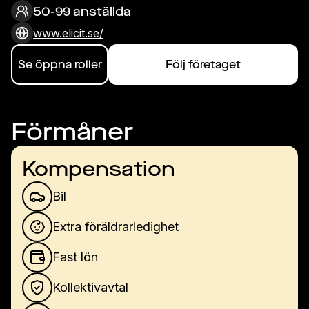
50-99 anställda
www.elicit.se/
Se öppna roller
Följ företaget
Förmåner
Kompensation
Bil
Extra föräldrarledighet
Fast lön
Kollektivavtal