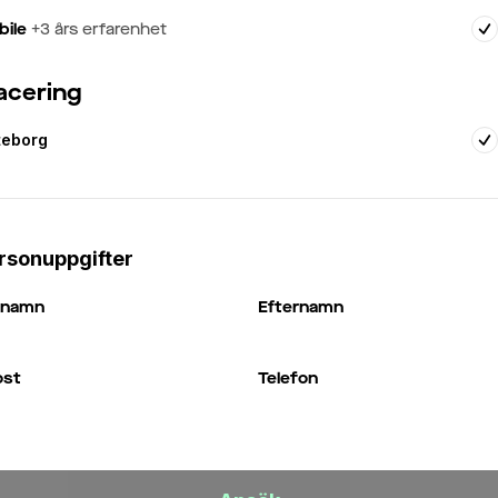
ile
+
3
års erfarenhet
acering
teborg
rsonuppgifter
rnamn
Efternamn
ost
Telefon