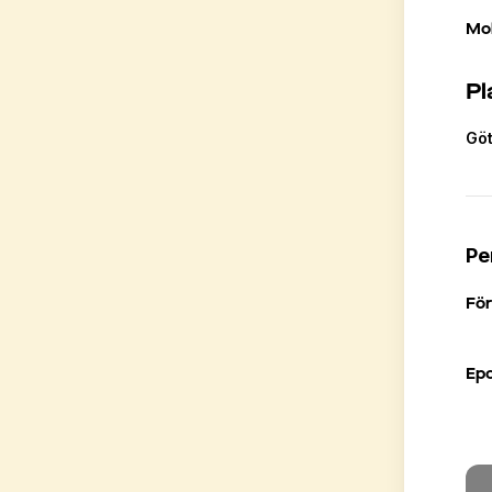
Mob
Pl
Gö
Pe
Fö
Ep