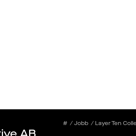
Talang
Arbetsgivare
utvecklare
#
/
Jobb
/
Layer Ten Coll
tive AB