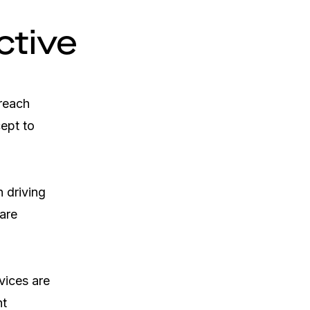
ctive
reach 
ept to 
driving 
are 
ices are 
t 