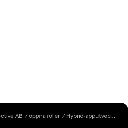
Insikter
Logga in
Registrera dig
ective AB
/
öppna roller
/
Hybrid-apputvec...