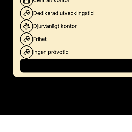
Centralt kontor
Dedikerad utvecklingstid
Djurvänligt kontor
Frihet
Ingen prövotid