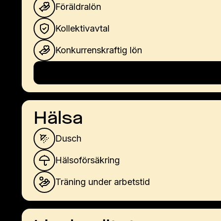
Föräldralön
Kollektivavtal
Konkurrenskraftig lön
Hälsa
Dusch
Hälsoförsäkring
Träning under arbetstid