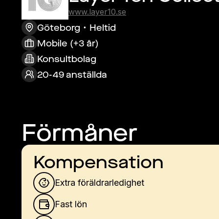
www.layer10.se
Göteborg
Heltid
Mobile (+3 år)
Konsultbolag
20-49 anställda
Förmåner
Kompensation
Extra föräldrarledighet
Fast lön