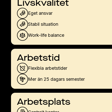
Livskvalitet
Eget ansvar
Stabil situation
Work-life balance
Arbetstid
Flexibla arbetstider
Mer än 25 dagars semester
Arbetsplats