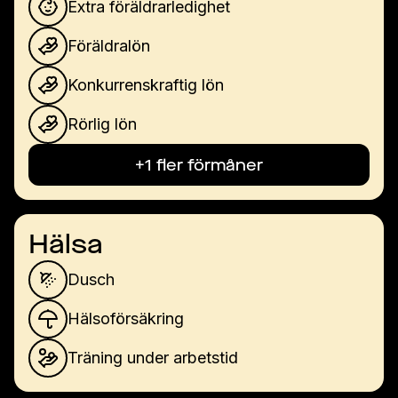
Extra föräldrarledighet
Föräldralön
Konkurrenskraftig lön
Rörlig lön
+1 fler förmåner
Hälsa
Dusch
Hälsoförsäkring
Träning under arbetstid