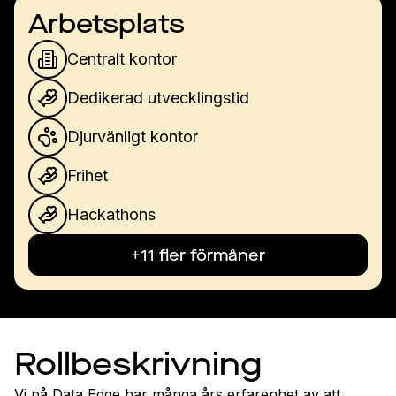
Arbetsplats
Centralt kontor
Dedikerad utvecklingstid
Djurvänligt kontor
Frihet
Hackathons
+11 fler förmåner
Rollbeskrivning
Vi på Data Edge har många års erfarenhet av att 