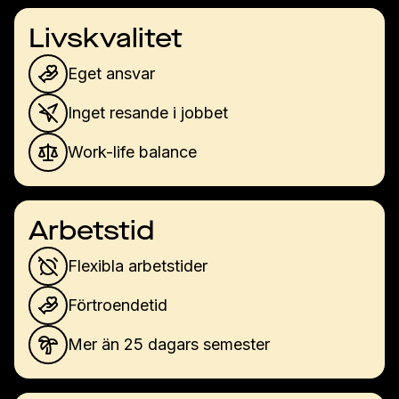
Livskvalitet
Eget ansvar
Inget resande i jobbet
Work-life balance
Arbetstid
Flexibla arbetstider
Förtroendetid
Mer än 25 dagars semester