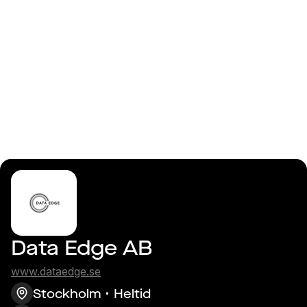
Logga in
Analytics/BI
Consultant
Data Edge AB
www.dataedge.se
Stockholm
Heltid