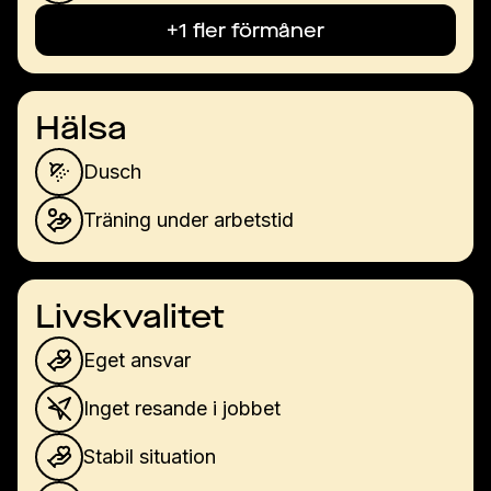
+1 fler förmåner
Hälsa
Dusch
Träning under arbetstid
Livskvalitet
Eget ansvar
Inget resande i jobbet
Stabil situation