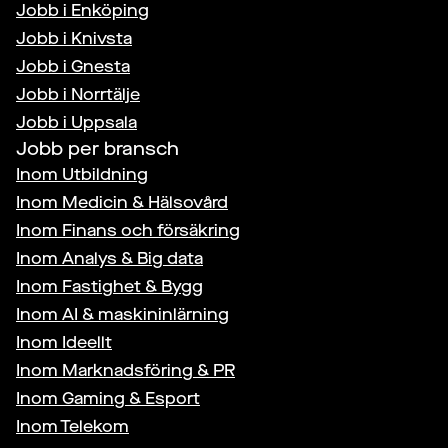
Jobb i
Enköping
Jobb i
Knivsta
Jobb i
Gnesta
Jobb i
Norrtälje
Jobb i
Uppsala
Jobb per bransch
Inom
Utbildning
Inom
Medicin & Hälsovård
Inom
Finans och försäkring
Inom
Analys & Big data
Inom
Fastighet & Bygg
Inom
AI & maskininlärning
Inom
Ideellt
Inom
Marknadsföring & PR
Inom
Gaming & Esport
Inom
Telekom