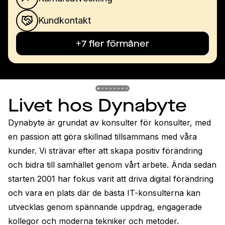
Kundkontakt
+7 fler förmåner
Previous slide
Previous slide
Previous slide
Previous slide
Previous slide
Previous slide
Previous slide
Previous slide
Livet hos Dynabyte
Dynabyte är grundat av konsulter för konsulter, med 
en passion att göra skillnad tillsammans med våra 
kunder. Vi strävar efter att skapa positiv förändring 
och bidra till samhället genom vårt arbete. Ända sedan 
starten 2001 har fokus varit att driva digital förändring 
och vara en plats där de bästa IT-konsulterna kan 
utvecklas genom spännande uppdrag, engagerade 
kollegor och moderna tekniker och metoder. 