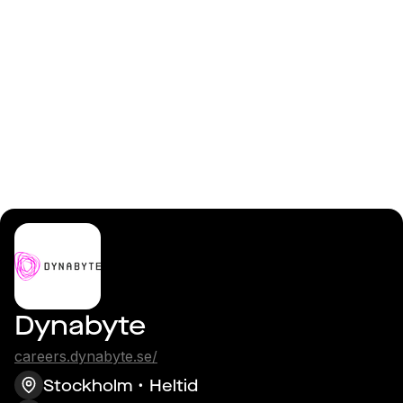
Logga in
Systemarkitekt
Dynabyte
careers.dynabyte.se/
Stockholm
Heltid