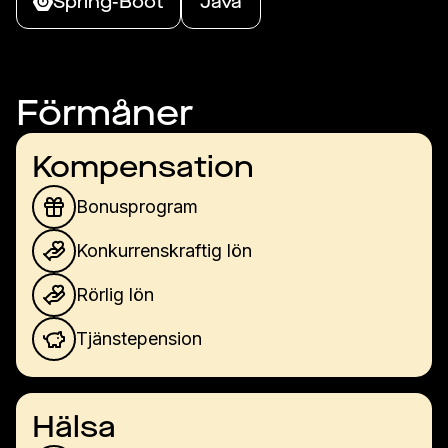
Spring-Boot
Java
Förmåner
Kompensation
Bonusprogram
Konkurrenskraftig lön
Rörlig lön
Tjänstepension
Hälsa