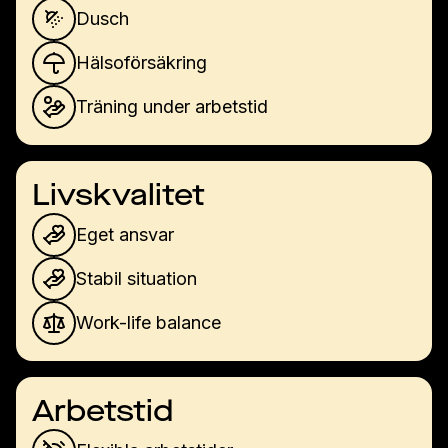
Dusch
Hälsoförsäkring
Träning under arbetstid
Livskvalitet
Eget ansvar
Stabil situation
Work-life balance
Arbetstid