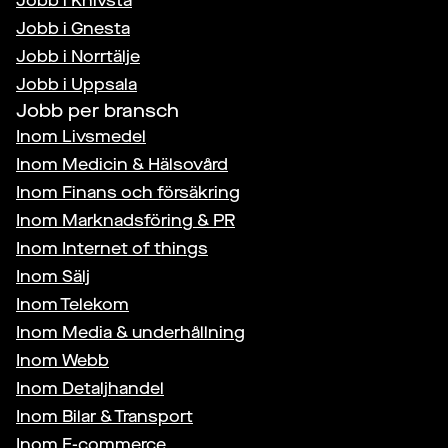
Jobb i
Knivsta
Jobb i
Gnesta
Jobb i
Norrtälje
Jobb i
Uppsala
Jobb per bransch
Inom
Livsmedel
Inom
Medicin & Hälsovård
Inom
Finans och försäkring
Inom
Marknadsföring & PR
Inom
Internet of things
Inom
Sälj
Inom
Telekom
Inom
Media & underhållning
Inom
Webb
Inom
Detaljhandel
Inom
Bilar & Transport
Inom
E-commerce