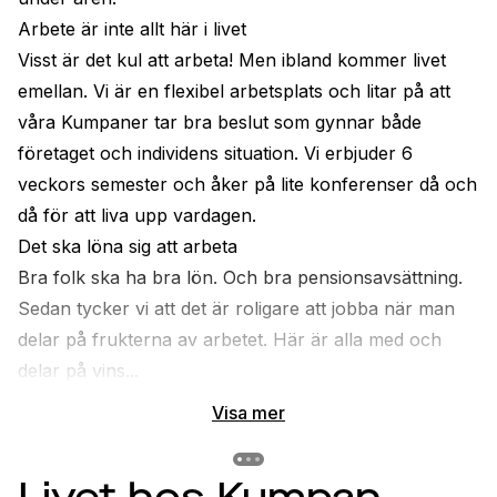
Arbete är inte allt här i livet
Visst är det kul att arbeta! Men ibland kommer livet 
emellan. Vi är en flexibel arbetsplats och litar på att 
våra Kumpaner tar bra beslut som gynnar både 
företaget och individens situation. Vi erbjuder 6 
veckors semester och åker på lite konferenser då och 
då för att liva upp vardagen.
Det ska löna sig att arbeta
Bra folk ska ha bra lön. Och bra pensionsavsättning. 
Sedan tycker vi att det är roligare att jobba när man 
delar på frukterna av arbetet. Här är alla med och 
delar på vins...
Visa mer
Previous slide
Previous slide
Previous slide