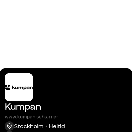
Logga in
Javautvecklare
Kumpan
www.kumpan.se/karriar
Stockholm
Heltid