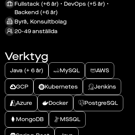
Fullstack (+6 år) • DevOps (+5 år) •
Backend (+6 år)
Byrå, Konsultbolag
20-49 anställda
Verktyg
Java (+ 6 år)
MySQL
AWS
GCP
Kubernetes
Jenkins
Azure
Docker
PostgreSQL
MongoDB
MSSQL