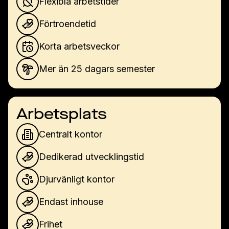
Flexibla arbetstider
Förtroendetid
Korta arbetsveckor
Mer än 25 dagars semester
Arbetsplats
Centralt kontor
Dedikerad utvecklingstid
Djurvänligt kontor
Endast inhouse
Frihet