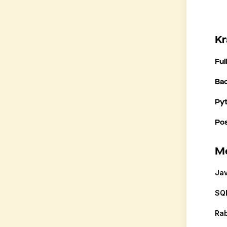
Kr
Ful
Ba
Py
Po
Me
Jav
SQL
Ra