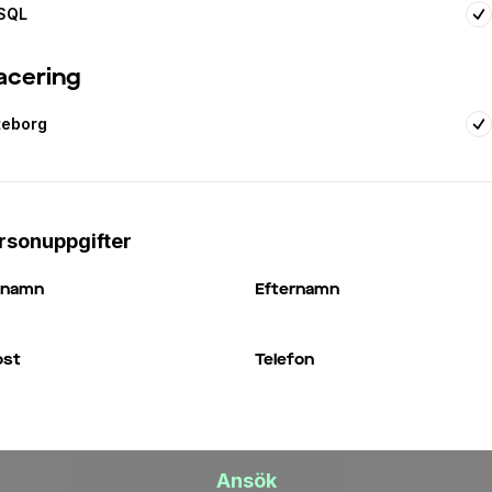
SQL
acering
teborg
rsonuppgifter
rnamn
Efternamn
ost
Telefon
Ansök