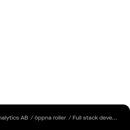
Insikter
Logga in
Registrera dig
nalytics AB
/
öppna roller
/
Full stack deve...