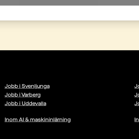
Jobb i
Svenljunga
J
Jobb i
Varberg
J
Jobb i
Uddevalla
J
Inom
AI & maskininlärning
I