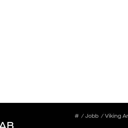
Talang
Arbetsgivare
developer
#
/
Jobb
/
Viking A
 AB