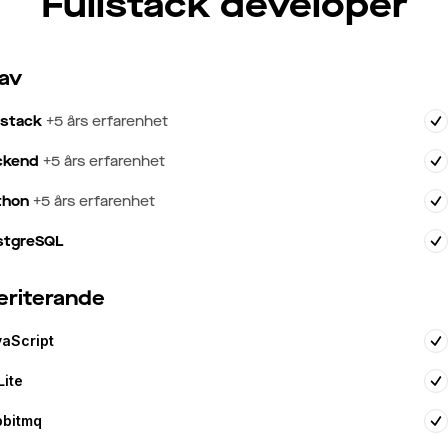
Fullstack developer
av
lstack
+
5
års erfarenhet
ckend
+
5
års erfarenhet
thon
+
5
års erfarenhet
stgreSQL
riterande
aScript
ite
bbitmq