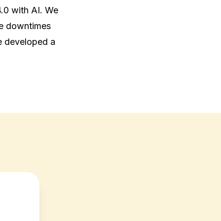
.0 with AI. We 
e downtimes 
 developed a 