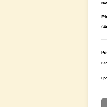
No
Pl
Gö
Pe
Fö
Ep