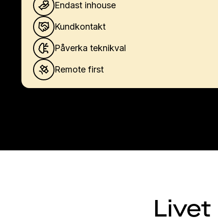
Endast inhouse
Kundkontakt
Påverka teknikval
Remote first
Livet