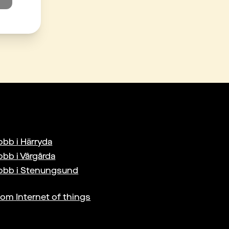
obb i
Härryda
obb i
Vårgårda
obb i
Stenungsund
nom
Internet of things