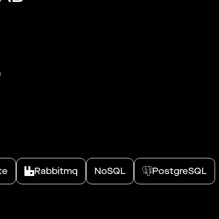
n
te
Rabbitmq
NoSQL
PostgreSQL