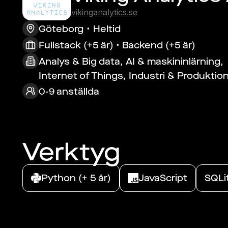
vikinganalytics.se
Göteborg
Heltid
Fullstack (+5 år) • Backend (+5 år)
Analys & Big data, AI & maskininlärning,
Internet of Things, Industri & Produktio
0-9 anställda
Verktyg
Python (+ 5 år)
JavaScript
SQLi