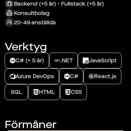
Backend (+5 år) • Fullstack (+5 år)
Konsultbolag
20-49 anställda
Verktyg
C# (+ 5 år)
.NET
JavaScript
Azure DevOps
C#
React.js
SQL
HTML
CSS
Förmåner