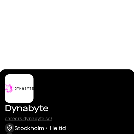
Logga in
Erfaren .NET eller
fullstackutvecklare
Dynabyte
careers.dynabyte.se/
Stockholm
Heltid