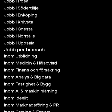
Jobb i
Trosa
Jobb i
Södertälje
Jobb i
Enköping
Jobb i
Knivsta
Jobb i
Gnesta
Jobb i
Norrtälje
Jobb i
Uppsala
Jobb per bransch
Inom
Utbildning
Inom
Medicin & Hälsovård
Inom
Finans och försäkring
Inom
Analys & Big data
Inom
Fastighet & Bygg
Inom
AI & maskininlärning
Inom
Ideellt
Inom
Marknadsföring & PR