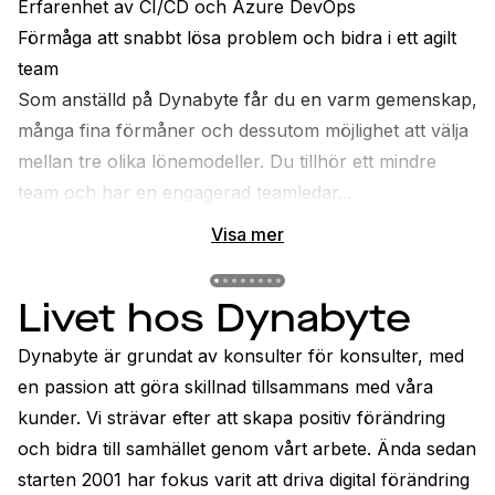
Erfarenhet av CI/CD och Azure DevOps
Förmåga att snabbt lösa problem och bidra i ett agilt 
team
Som anställd på Dynabyte får du en varm gemenskap, 
många fina förmåner och dessutom möjlighet att välja 
mellan tre olika lönemodeller. Du tillhör ett mindre 
team och har en engagerad teamledar...
Visa mer
Previous slide
Previous slide
Previous slide
Previous slide
Previous slide
Previous slide
Previous slide
Previous slide
Livet hos Dynabyte
Dynabyte är grundat av konsulter för konsulter, med 
en passion att göra skillnad tillsammans med våra 
kunder. Vi strävar efter att skapa positiv förändring 
och bidra till samhället genom vårt arbete. Ända sedan 
starten 2001 har fokus varit att driva digital förändring 