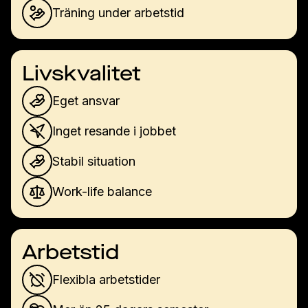
Träning under arbetstid
Livskvalitet
Eget ansvar
Inget resande i jobbet
Stabil situation
Work-life balance
Arbetstid
Flexibla arbetstider