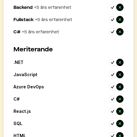
Backend
+
5
års erfarenhet
Fullstack
+
5
års erfarenhet
C#
+
5
års erfarenhet
Meriterande
.NET
JavaScript
Azure DevOps
C#
React.js
SQL
HTML