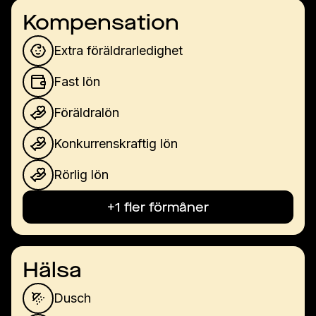
Kompensation
Extra föräldrarledighet
Fast lön
Föräldralön
Konkurrenskraftig lön
Rörlig lön
+1 fler förmåner
Hälsa
Dusch