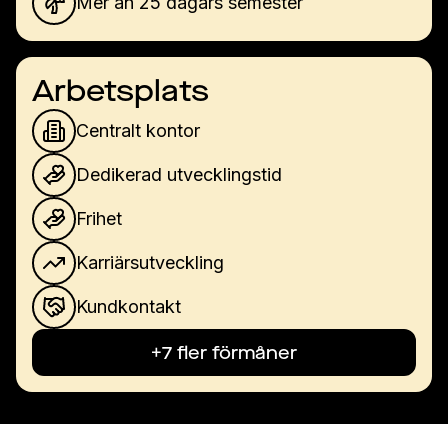
Mer än 25 dagars semester
Arbetsplats
Centralt kontor
Dedikerad utvecklingstid
Frihet
Karriärsutveckling
Kundkontakt
+7 fler förmåner