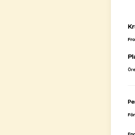
Kr
Fr
Pl
Ör
Pe
Fö
Ep