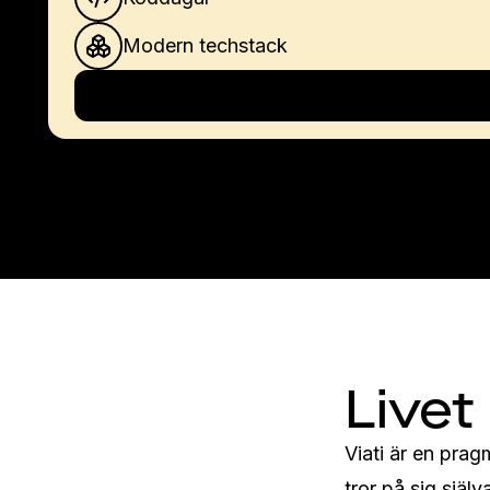
Modern techstack
Livet
Viati är en prag
tror på sig själ