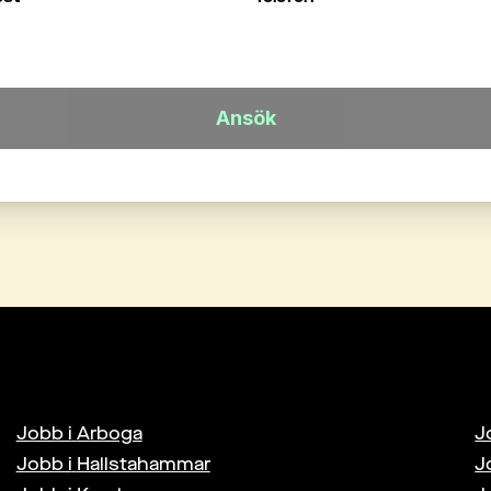
Ansök
Jobb i
Arboga
J
Jobb i
Hallstahammar
J