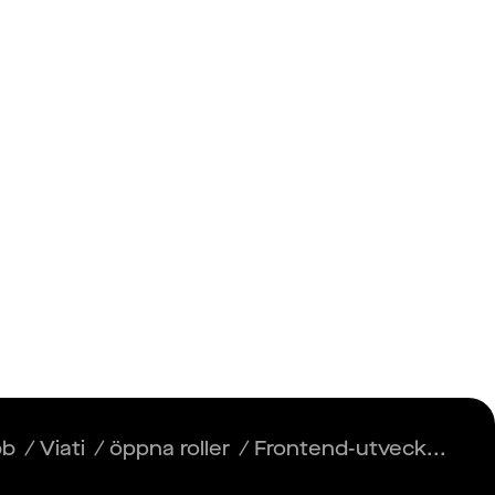
Insikter
Logga in
Registrera dig
bb
/
Viati
/
öppna roller
/
Frontend-utveck...