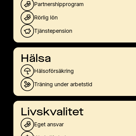
Partnershipprogram
Rörlig lön
Tjänstepension
Hälsa
Hälsoförsäkring
Träning under arbetstid
Livskvalitet
Eget ansvar