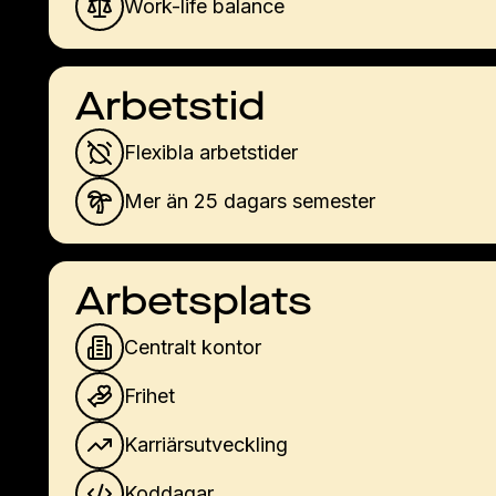
Work-life balance
Arbetstid
Flexibla arbetstider
Mer än 25 dagars semester
Arbetsplats
Centralt kontor
Frihet
Karriärsutveckling
Koddagar