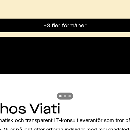
+3 fler förmåner
Previous slide
Previous slide
Previous slide
 hos Viati
matisk och transparent IT-konsultleverantör som tror på
va. Vi är på jakt efter erfarna individer med marknadsled