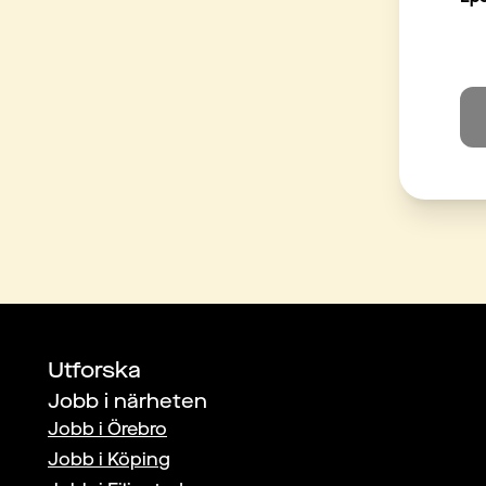
Utforska
Jobb i närheten
Jobb i
Örebro
Jobb i
Köping