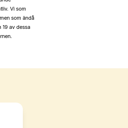
liv. Vi som 
e men som ändå 
h 19 av dessa 
rnen.