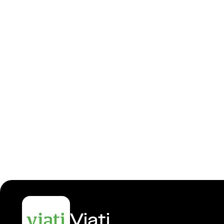
Frontend-u
Viati