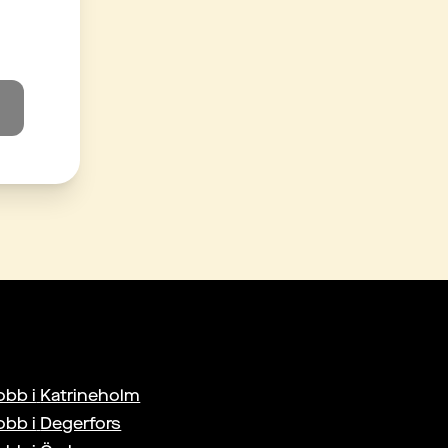
obb i
Katrineholm
obb i
Degerfors