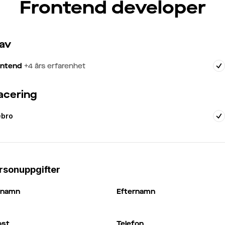
Frontend developer
av
ontend
+
4
års erfarenhet
acering
ebro
rsonuppgifter
rnamn
Efternamn
ost
Telefon