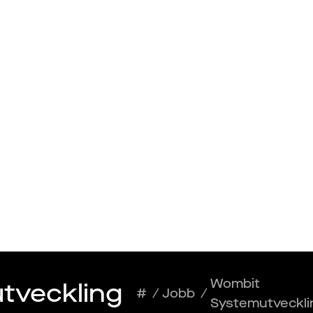
Talang
Arbetsgivare
ecklare
Wombit
veckling 
#
/
Jobb
/
Systemutveckli