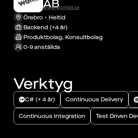
AB
www.wombit.se
Örebro
Heltid
Backend (+4 år)
Produktbolag, Konsultbolag
0-9 anställda
Verktyg
C# (+ 4 år)
Continuous Delivery
Continuous Integration
Test Driven D