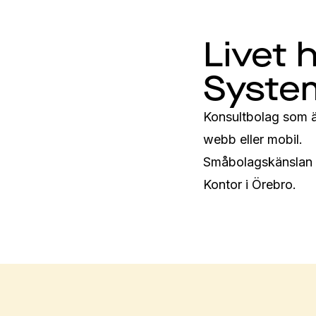
Livet
Syste
Konsultbolag som äl
webb eller mobil. 
Småbolagskänslan o
Kontor i Örebro.