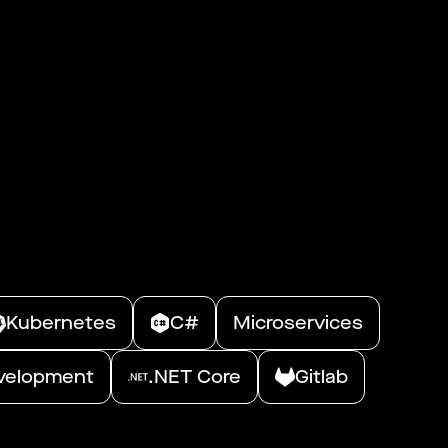
Kubernetes
C#
Microservices
evelopment
.NET Core
Gitlab