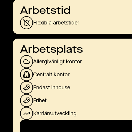
Arbetstid
Flexibla arbetstider
Arbetsplats
Allergivänligt kontor
Centralt kontor
Endast inhouse
Frihet
Karriärsutveckling