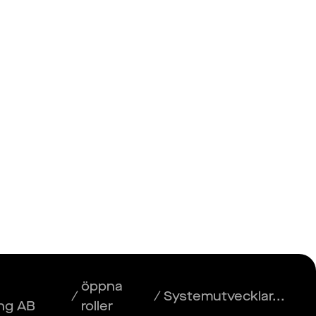
Insikter
Logga in
Registrera dig
öppna
/
/
Systemutvecklar...
ng AB
roller