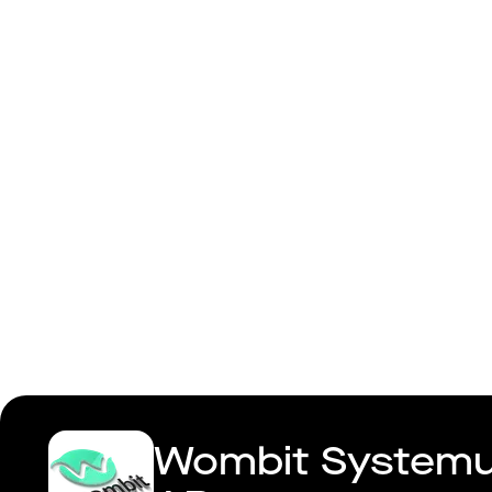
Systemutv
Wombit Systemut