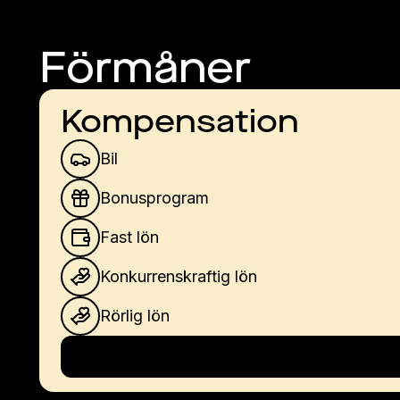
Förmåner
Kompensation
Bil
Bonusprogram
Fast lön
Konkurrenskraftig lön
Rörlig lön