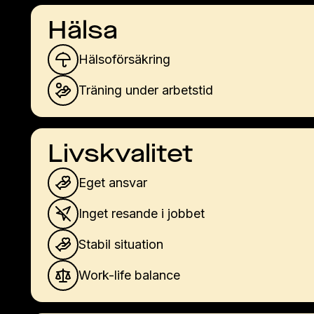
Hälsa
Hälsoförsäkring
Träning under arbetstid
Livskvalitet
Eget ansvar
Inget resande i jobbet
Stabil situation
Work-life balance