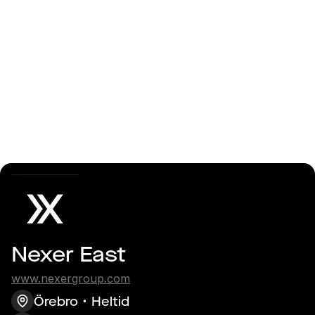
Logga in
Systemutvecklare
Örebro, 2år+
Nexer East
www.nexergroup.com
Örebro
Heltid