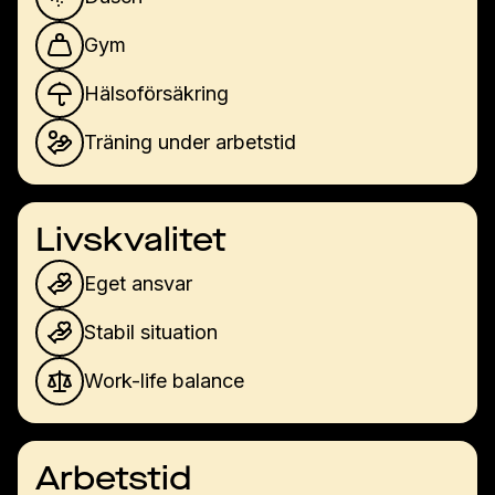
Gym
Hälsoförsäkring
Träning under arbetstid
Livskvalitet
Eget ansvar
Stabil situation
Work-life balance
Arbetstid