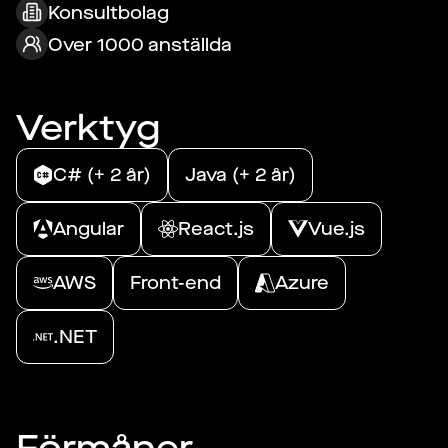
Konsultbolag
Over 1000 anställda
Verktyg
C# (+ 2 år)
Java (+ 2 år)
Angular
React.js
Vue.js
AWS
Front-end
Azure
.NET