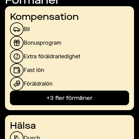
Förmåner
Kompensation
Bil
Bonusprogram
Extra föräldrarledighet
Fast lön
Föräldralön
+3 fler förmåner
Hälsa
Dusch