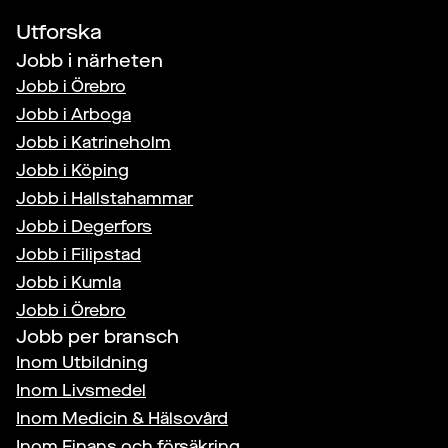
Utforska
Jobb i närheten
Jobb i
Örebro
Jobb i
Arboga
Jobb i
Katrineholm
Jobb i
Köping
Jobb i
Hallstahammar
Jobb i
Degerfors
Jobb i
Filipstad
Jobb i
Kumla
Jobb i
Örebro
Jobb per bransch
Inom
Utbildning
Inom
Livsmedel
Inom
Medicin & Hälsovård
Inom
Finans och försäkring