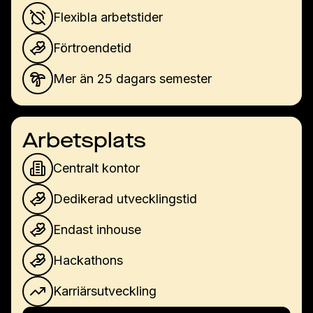
Flexibla arbetstider
Förtroendetid
Mer än 25 dagars semester
Arbetsplats
Centralt kontor
Dedikerad utvecklingstid
Endast inhouse
Hackathons
Karriärsutveckling