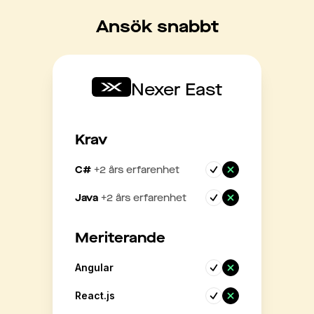
Ansök snabbt
Nexer East
Krav
C#
+
2
års erfarenhet
Java
+
2
års erfarenhet
Meriterande
Angular
React.js